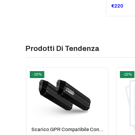
€220
Prodotti Di Tendenza
-16%
-15%
Scarico GPR Compatibile Con Bmw K 1600 Gt 2017-2021 - Hyper Sonic Black Titanium