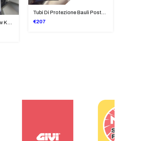
Tubi Di Protezione Bauli Posteriori Per Bmw K 1600 Gt/Gtl (2010>2016) GIALLO - TB8025-K1600GTL
€207
Cupolino Sportivo Per Bmw K 1200 R Sport 2005-07 TRASPARENTE - Sc967-T
€244