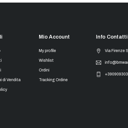
li
Mio Account
Info Contatti
o
My profile
Via Firenze 
i
Wishlist
info@bmwacc
i
Ordini
+390909303
i di Vendita
Tracking Ordine
licy