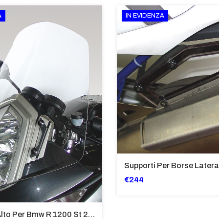
A
IN EVIDENZA
€244
Cupolino Alto Per Bmw R 1200 St 2004 - 2007 TRASPARENTE - Sc950-T