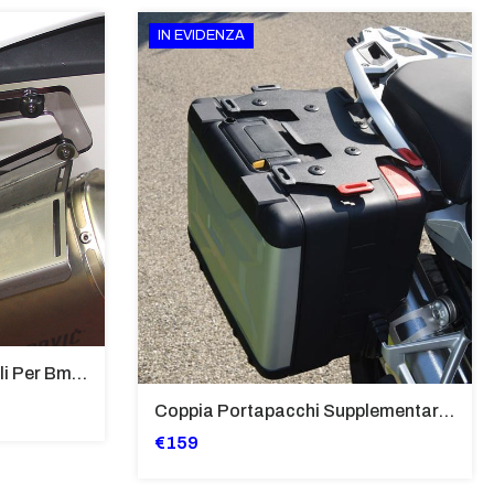
IN EVIDENZA
Supporti Per Borse Laterali Per Bmw Hp2 Megamoto 2007 - 2008 TRASPARENTE - Sb02-T
Coppia Portapacchi Supplementare In Ferro Per Borse Modello “Vario” Bmw - PP29-R1250GS
€159