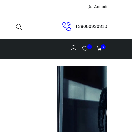
Accedi
+39090930310
0
0