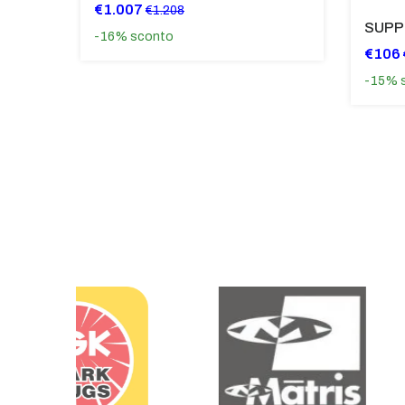
€1.007
€1.208
Tubi Di Protezione Bauli Posteriori Per Bmw K 1600 Gt/Gtl (2010>2016) GIALLO - TB8025-K1600GT
-16%
sconto
€106
-15%