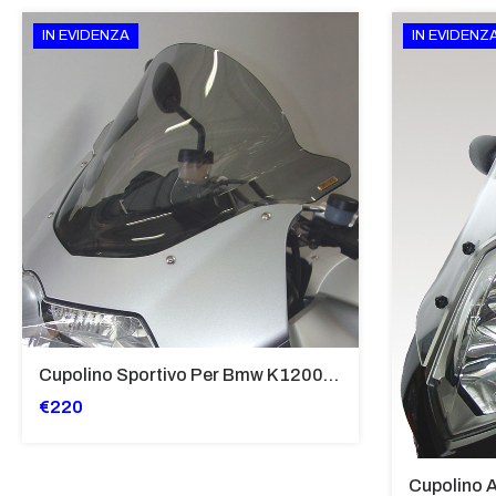
IN EVIDENZA
IN EVIDENZ
Cupolino Sportivo Per Bmw K 1200 R Sport 2005-07 TRASPARENTE - Sc967-T
€220