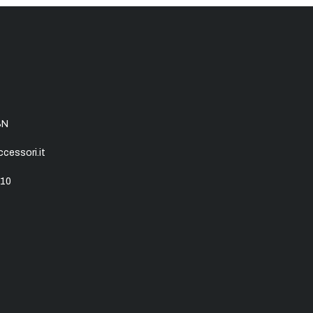
SN
essori.it
10