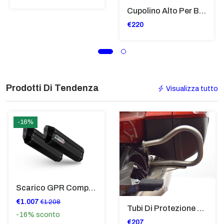
Cupolino Alto Per Bmw R 1200 St 2004 - 2007 TRASPARENTE - Sc950-T
€220
Prodotti Di Tendenza
Visualizza tutto
-16%
Scarico GPR Compatibile Con Bmw K 1600 Gt 2017-2021 - Hyper Sonic Black Titanium
€1.007
€1.208
Tubi Di Protezione Bauli Posteriori Per Bmw K 1600 Gt/Gtl (2010>2016) GIALLO - TB8025-K1600GTL
-16%
sconto
€207