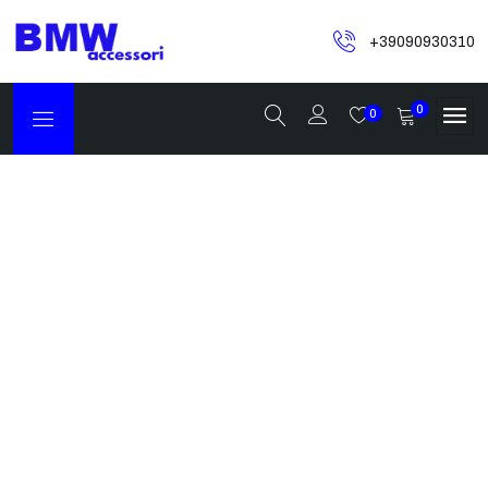
+39090930310
0
0