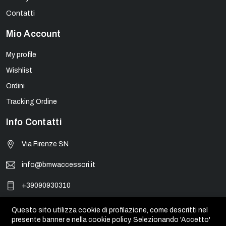
Contatti
Mio Account
My profile
Wishlist
Ordini
Tracking Ordine
Info Contatti
Via Firenze SN
info@bmwaccessori.it
+39090930310
Questo sito utilizza cookie di profilazione, come descritti nel
presente banner e nella cookie policy. Selezionando 'Accetto'
© BMW Accessori - PIVA 01931450835. Tutti i marchi, loghi e