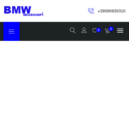
+39090930310
0
0