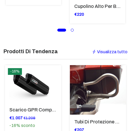
Cupolino Alto Per Bmw R 1200 St 2004 - 2007 TRASPARENTE - Sc950-T
€220
Prodotti Di Tendenza
Visualizza tutto
-16%
Scarico GPR Compatibile Con Bmw K 1600 Gt 2017-2021 - Hyper Sonic Black Titanium
€1.007
€1.208
Tubi Di Protezione Bauli Posteriori Per Bmw K 1600 Gt/Gtl (2010>2016) GIALLO - TB8025-K1600GTL
-16%
sconto
€207