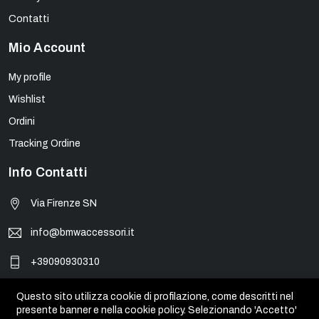
Contatti
Mio Account
My profile
Wishlist
Ordini
Tracking Ordine
Info Contatti
Via Firenze SN
info@bmwaccessori.it
+39090930310
Questo sito utilizza cookie di profilazione, come descritti nel
presente banner e nella cookie policy. Selezionando 'Accetto'
© BMW Accessori - PIVA 01931450835. Tutti i marchi, loghi e