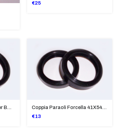
€25
Coppia Paraoli Forcella Per BMW Serie K 16V
Coppia Paraoli Forcella 41X54X11 Per BMW
€13