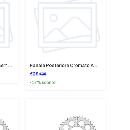
Fanale Ant Nero "Cafè Racer" Per BMW Vari Modelli
Fanale Posteriore Cromato A Led Per BMW Vari Modelli
€29
€35
-17%
sconto