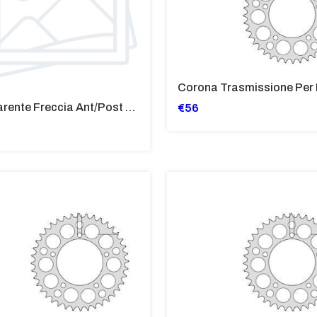
Trasparente Freccia Ant/Post Per BMW F650ST-GS-GSDakar'93-'07 Post Per BMW C1 125-200
€56