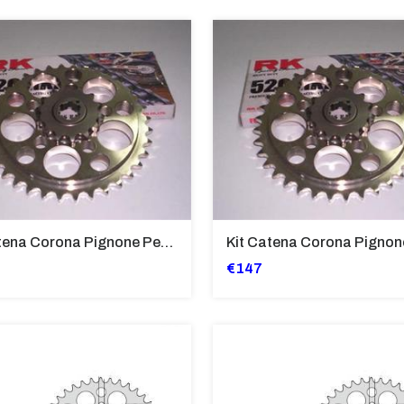
Kit Catena Corona Pignone Per BMW G650 X Challenge '07-'08
€147