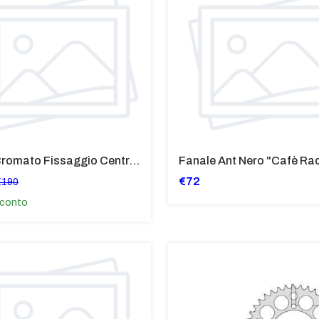
Faro Cromato Fissaggio Centrale Mm. 120 Parabola Mm. 90 Completo Di Lampade 12 Volt H4 + W5W Per BMW Varie
€72
€190
conto