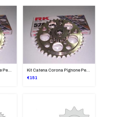
Kit Catena Corona Pignone Per BMW F650 GS '99-'06
Kit Catena Corona Pignone Per BMW F650 '94-'00
€151