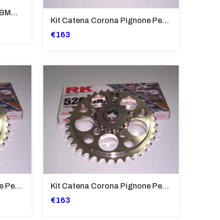
Corona Trasmissione Per BMW F650, GS
Kit Catena Corona Pignone Per BMW G650 X Country '07-'08
€163
Kit Catena Corona Pignone Per BMW F800 GS '08-'11
Kit Catena Corona Pignone Per BMW G650 X Moto '07-'08
€163