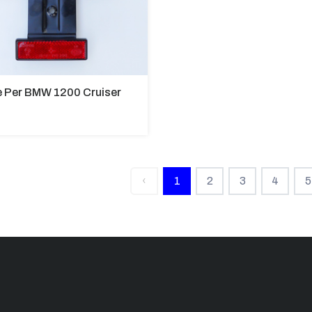
e Per BMW 1200 Cruiser
‹
1
2
3
4
5