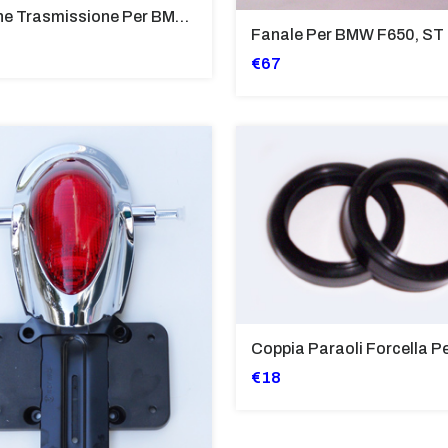
Pignone Trasmissione Per BMW F650, GS, G650 X
Fanale Per BMW F650, ST
€67
€18