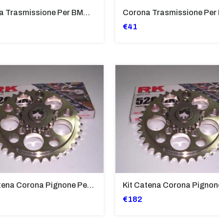
Corona Trasmissione Per BMW G650
€41
Kit Catena Corona Pignone Per BMW F650 GS '08-'11
€182