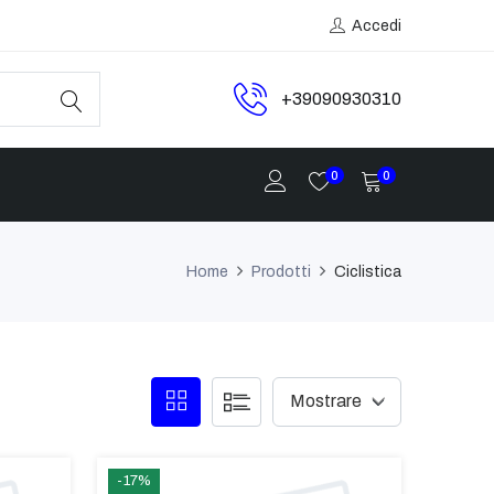
Accedi
+39090930310
0
0
Home
Prodotti
Ciclistica
-17%