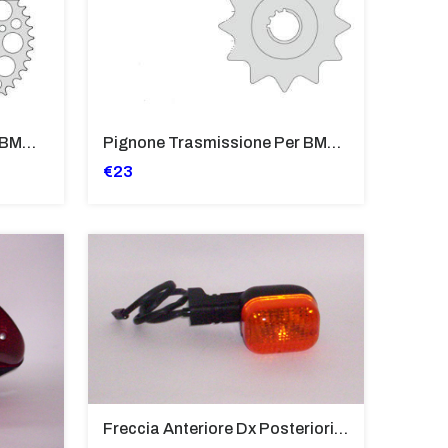
Corona Trasmissione Per BMW F650, GS
Pignone Trasmissione Per BMW F650, GS, G650 X
€23
Freccia Anteriore Dx Posteriori Sx Per BMW F650 ST, GS Dakar- BW454