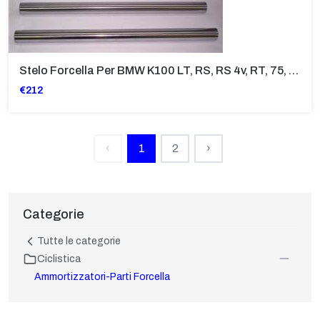
Stelo Forcella Per BMW K100 LT, RS, RS 4v, RT, 75, 75 C, RT, S
€212
‹
1
2
›
Categorie
Tutte le categorie
Ciclistica
Ammortizzatori-Parti Forcella