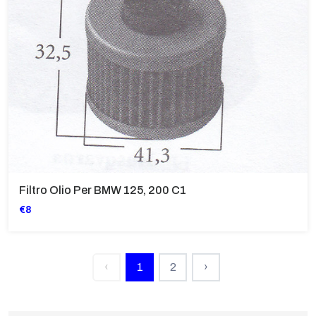
Filtro Olio Per BMW 125, 200 C1
€8
‹
1
2
›