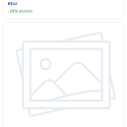
€5
€7
-28%
sconto