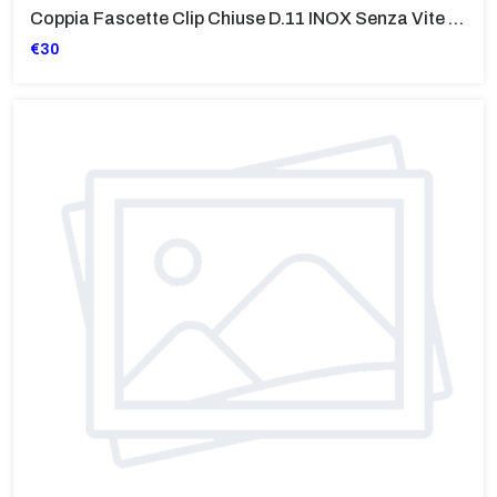
Coppia Fascette Clip Chiuse D.11 INOX Senza Vite Per Tubo D.7X13 Benzina-Olio Per BMW Vari Modelli
€30