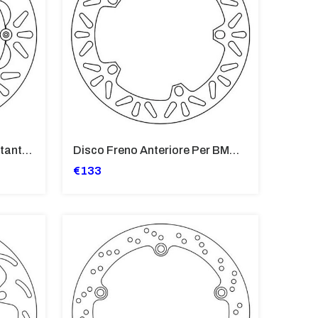
Disco Freno Anteriore Flottante Per BMW R 850 R, R 850 RT, K1 10
Disco Freno Anteriore Per BMW F 800 S-ST, R 850 C, R 850 GS, R 8
€133