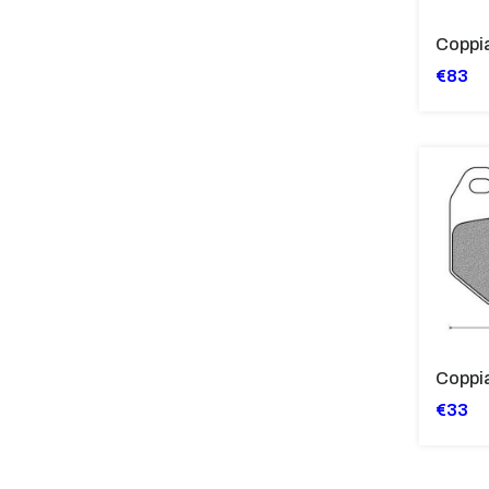
€83
€33