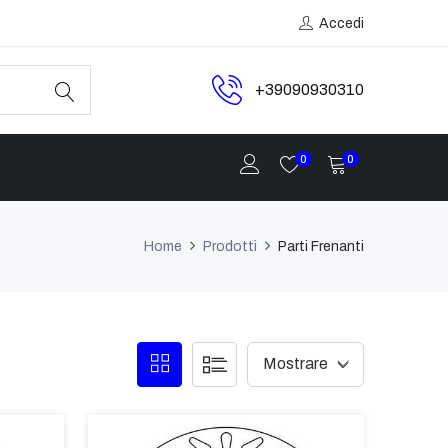
Accedi
+39090930310
0
0
Home
Prodotti
Parti Frenanti