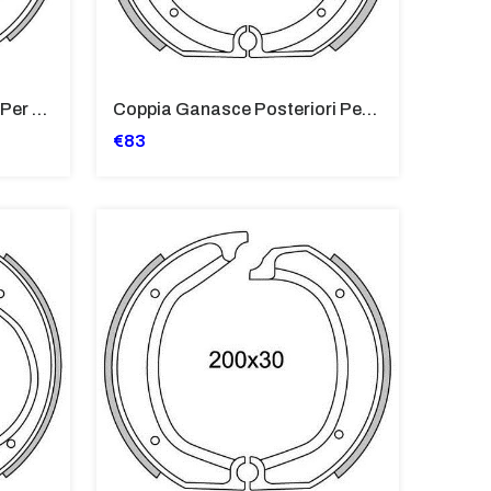
Coppia Ganasce Anteriori Per BMW R50/5 500, R60/5 600, R60/6 600, R75
Coppia Ganasce Posteriori Per BMW K75 750 '88
€83