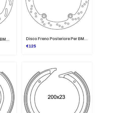
Disco Freno Posteriore Per BMW R 850 R, R 850 RT, R 850 C, R 850
Disco Freno Anteriore Per BMW R 850 RT Integral ABS, R 1100 S 20
€125