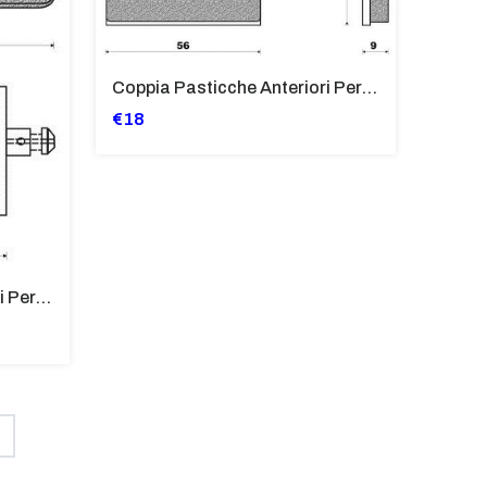
Coppia Pasticche Anteriori Per BMW R65 650 LS/GS, K75 750 S, K100
€18
Coppia Pasticche Anteriori Per BMW R60/7, R75/6, R80, R90 S, 90/6, R1