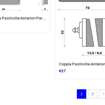
Coppia Pasticche Anteriori Per BMW R45 450/650 R100 1000 RS/RT/CS
€27
‹
1
2
›