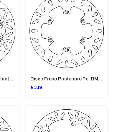
Disco Freno Anteriore Flottante Per BMW F 650, F650 ST, F 650 GS
Disco Freno Posteriore Per BMW F 650, F650 ST, F 650 GS, F 650 C
€109