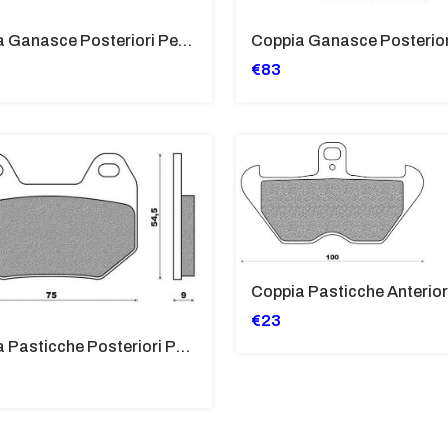
Coppia Ganasce Posteriori Per BMW R65 650 LS
€83
€23
Coppia Pasticche Posteriori Per BMW K1200 LT, R1200