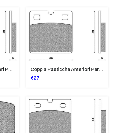
Coppia Pasticche Posteriori Per BMW K75 750 S
Coppia Pasticche Anteriori Per BMW R65 ALL MODELS, K75 S, R80, R100
€27