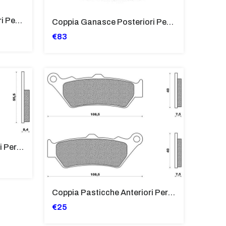
Coppia Ganasce Posteriori Per BMW R45/65/80/100
Coppia Ganasce Posteriori Per BMW R50/5/, R60/5, R60/6, R60/7, R65
€83
Coppia Pasticche Anteriori Per BMW R 850-1000 RT/C/GS/R/C AVANTGARDE
Coppia Pasticche Anteriori Per BMW C1 125/200, F650 ST/GS/CS
€25