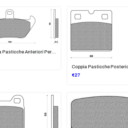
Coppia Pasticche Anteriori Per BMW R80 ROADSTER, K1, K100 RT 16
€27