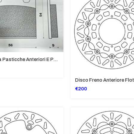
Coppia Pasticche Anteriori E Posteriori Per BMW R 450,650, K 750
€200