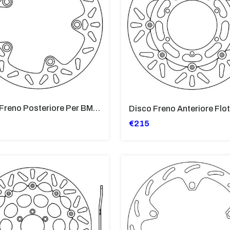
Disco Freno Posteriore Per BMW F 800 S-ST, HP2 1200, HP2 1200 Me
€215