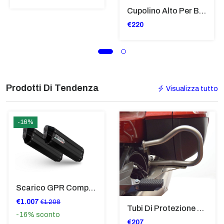
Cupolino Alto Per Bmw R 1200 St 2004 - 2007 TRASPARENTE - Sc950-T
€220
Prodotti Di Tendenza
Visualizza tutto
-16%
Scarico GPR Compatibile Con Bmw K 1600 Gt 2017-2021 - Hyper Sonic Black Titanium
€1.007
€1.208
Tubi Di Protezione Bauli Posteriori Per Bmw K 1600 Gt/Gtl (2010>2016) GIALLO - TB8025-K1600GTL
-16%
sconto
€207