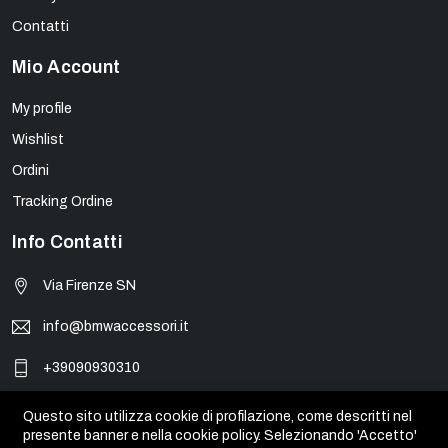
Contatti
Mio Account
My profile
Wishlist
Ordini
Tracking Ordine
Info Contatti
Via Firenze SN
info@bmwaccessori.it
+39090930310
Questo sito utilizza cookie di profilazione, come descritti nel
presente banner e nella cookie policy. Selezionando 'Accetto'
© BMW Accessori - PIVA 01931450835. Tutti i marchi, loghi e