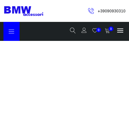
+39090930310
0
0