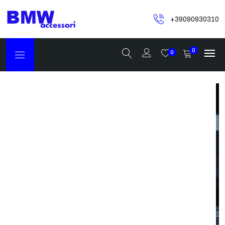
+39090930310
0
0