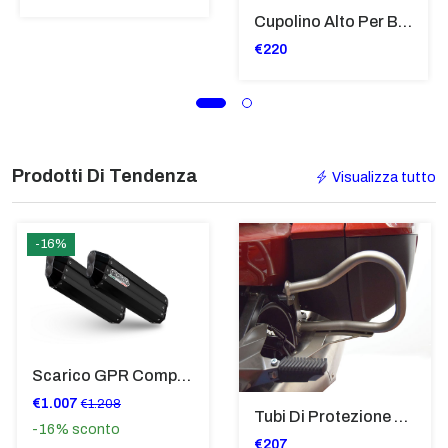
Cupolino Alto Per Bmw R 1200 St 2004 - 2007 TRASPARENTE - Sc950-T
€220
Prodotti Di Tendenza
Visualizza tutto
-16%
Scarico GPR Compatibile Con Bmw K 1600 Gt 2017-2021 - Hyper Sonic Black Titanium
€1.007
€1.208
Tubi Di Protezione Bauli Posteriori Per Bmw K 1600 Gt/Gtl (2010>2016) GIALLO - TB8025-K1600GTL
-16%
sconto
€207