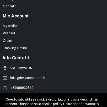
Contatti
Mio Account
My profile
Wishlist
Ordini
Tracking Ordine
Info Contatti
Via Firenze SN
info@bmwaccessori.it
+39090930310
Questo sito utilizza cookie di profilazione, come descritti nel
presente banner e nella cookie policy. Selezionando 'Accetto'
© BMW Accessori - PIVA 01931450835. Tutti i marchi, loghi e