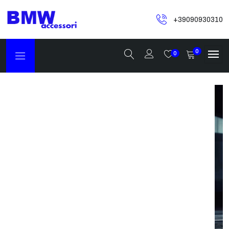
+39090930310
0
0