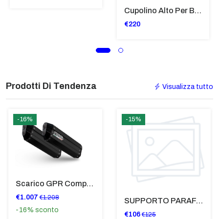
Cupolino Alto Per Bmw R 1200 St 2004 - 2007 TRASPARENTE - Sc950-T
€220
Prodotti Di Tendenza
Visualizza tutto
-16%
-15%
Scarico GPR Compatibile Con Bmw K 1600 Gt 2017-2021 - Hyper Sonic Black Titanium
€1.007
€1.208
SUPPORTO PARAFANGO POSTERIORE BMW F900XR
-16%
sconto
€106
€125