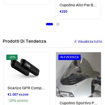
Cupolino Alto Per Bmw R 1200 St 2004 - 2007 TRASPARENTE - Sc950-T
€220
Prodotti Di Tendenza
Visualizza tutto
-16%
IN EVIDENZA
Scarico GPR Compatibile Con Bmw K 1600 Gt 2017-2021 - Hyper Sonic Black Titanium
€1.007
€1.208
-16%
sconto
Cupolino Sportivo Per Bmw K 1200 R Sport 2005-07 TRASPARENTE - Sc967-T