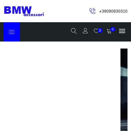
+39090930310
0
0