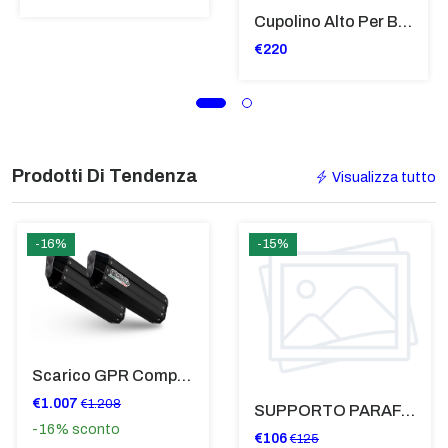
Cupolino Alto Per Bmw R 1200 St 2004 - 2007 TRASPARENTE - Sc950-T
€220
Prodotti Di Tendenza
Visualizza tutto
-16%
-15%
Scarico GPR Compatibile Con Bmw K 1600 Gt 2017-2021 - Hyper Sonic Black Titanium
€1.007
€1.208
SUPPORTO PARAFANGO POSTERIORE BMW F900XR
-16%
sconto
€106
€125