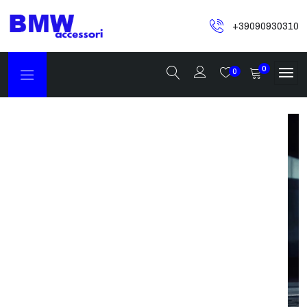
+39090930310
0
0