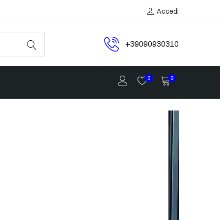
Accedi
+39090930310
0
0