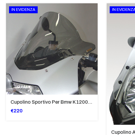
IN EVIDENZA
IN EVIDENZ
Cupolino Sportivo Per Bmw K 1200 R Sport 2005-07 TRASPARENTE - Sc967-T
€220