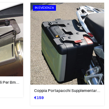
IN EVIDENZA
Supporti Per Borse Laterali Per Bmw Hp2 Megamoto 2007 - 2008 TRASPARENTE - Sb02-T
Coppia Portapacchi Supplementare In Ferro Per Borse Modello “Vario” Bmw - PP29-R1250GS
€159