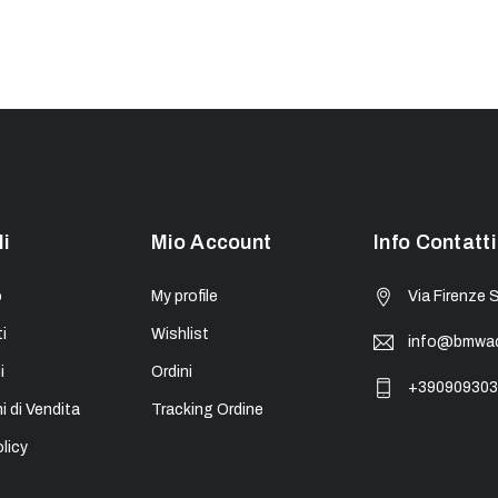
li
Mio Account
Info Contatti
o
My profile
Via Firenze 
i
Wishlist
info@bmwacc
i
Ordini
+390909303
i di Vendita
Tracking Ordine
licy