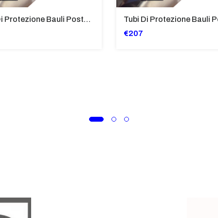
Tubi Di Protezione Bauli Posteriori Per Bmw K 1600 Gt/Gtl (2010>2016) GIALLO - TB8025-K1600GTL
€207