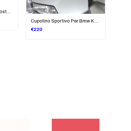
Tubi Di Protezione Bauli Posteriori Per Bmw K 1600 Gt/Gtl (2010>2016) GIALLO - TB8025-K1600GT
Cupolino Sportivo Per Bmw K 1200 R Sport 2005-07 TRASPARENTE - Sc967-T
€220
€244