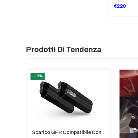
€220
Prodotti Di Tendenza
-16%
Scarico GPR Compatibile Con Bmw G 310 R 2017-2021 - M3 Titanium Natural
Scarico GPR Compatibile Con Bmw K 1600 Gt 2017-2021 - Hyper Sonic Black Titanium