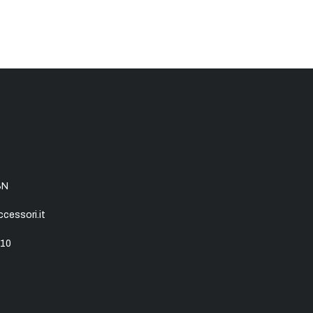
SN
essori.it
10