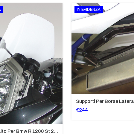
A
IN EVIDENZA
€244
Cupolino Alto Per Bmw R 1200 St 2004 - 2007 TRASPARENTE - Sc950-T