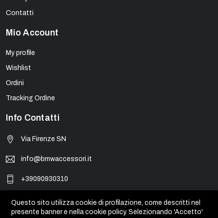
Contatti
Mio Account
My profile
Wishlist
Ordini
Tracking Ordine
Info Contatti
Via Firenze SN
info@bmwaccessori.it
+39090930310
Questo sito utilizza cookie di profilazione, come descritti nel
presente banner e nella cookie policy. Selezionando 'Accetto'
© BMW Accessori - PIVA 01931450835. Tutti i marchi, loghi e