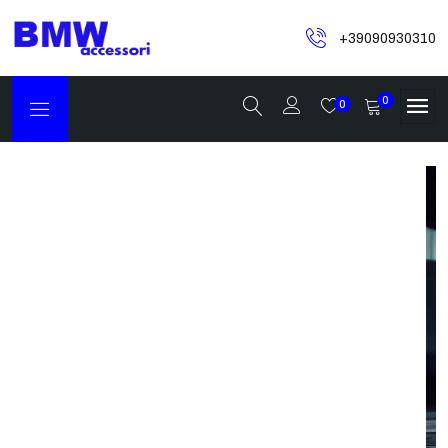
+39090930310
0
0