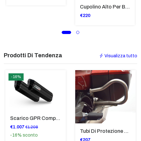
Cupolino Alto Per Bmw R 1200 St 2004 - 2007 TRASPARENTE - Sc950-T
€220
Prodotti Di Tendenza
Visualizza tutto
-16%
Scarico GPR Compatibile Con Bmw K 1600 Gt 2017-2021 - Hyper Sonic Black Titanium
€1.007
€1.208
Tubi Di Protezione Bauli Posteriori Per Bmw K 1600 Gt/Gtl (2010>2016) GIALLO - TB8025-K1600GTL
-16%
sconto
€207