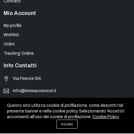
Contatti
Mio Account
My profile
Wishlist
Ordini
Tracking Ordine
Info Contatti
Via Firenze SN
info@bmwaccessori.it
+39090930310
Questo sito utilizza cookie di profilazione, come descritti nel
presente banner e nella cookie policy. Selezionando 'Accetto'
acconsenti all'uso dei cookie di profilazione.
Cookie Policy
Accetto
© BMW Accessori - PIVA 01931450835. Tutti i marchi, loghi e
immagini appartengono ai rispettivi proprietari.