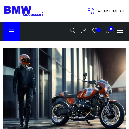
+39090930310
0
0