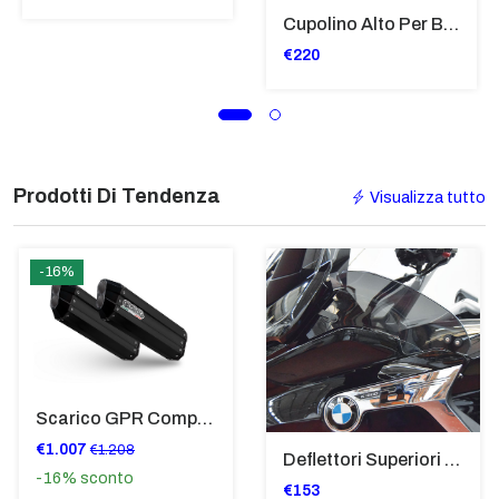
Cupolino Alto Per Bmw R 1200 St 2004 - 2007 TRASPARENTE - Sc950-T
€220
Prodotti Di Tendenza
Visualizza tutto
-16%
Scarico GPR Compatibile Con Bmw K 1600 Gt 2017-2021 - Hyper Sonic Black Titanium
€1.007
€1.208
Deflettori Superiori Alette Frangivento Bmw K 1600 Gtl (2017>) - Bugger - Grand America Fumè Scuro - SP8023-FS-K1600GTL
-16%
sconto
€153