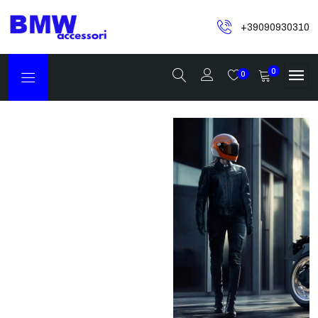
+39090930310
0
0