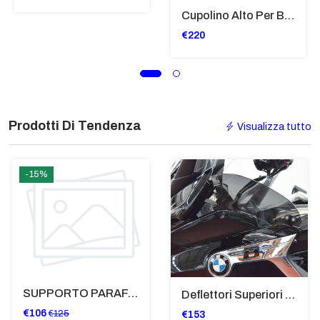
Cupolino Alto Per Bmw R 1200 St 2004 - 2007 TRASPARENTE - Sc950-T
€220
Prodotti Di Tendenza
Visualizza tutto
-15%
SUPPORTO PARAFANGO POSTERIORE BMW F900XR
Deflettori Superiori Alette Frangivento Bmw K 1600 Gtl (2017>) - Bugger - Grand America Fumè Scuro - SP8023-FS-K1600GTL
€106
€125
€153