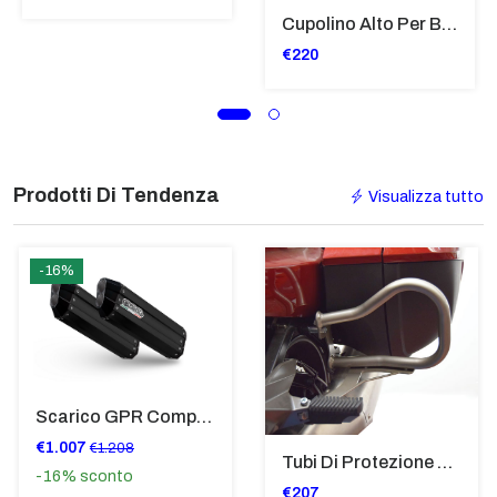
Cupolino Alto Per Bmw R 1200 St 2004 - 2007 TRASPARENTE - Sc950-T
€220
Prodotti Di Tendenza
Visualizza tutto
-16%
Scarico GPR Compatibile Con Bmw K 1600 Gt 2017-2021 - Hyper Sonic Black Titanium
€1.007
€1.208
Tubi Di Protezione Bauli Posteriori Per Bmw K 1600 Gt/Gtl (2010>2016) GIALLO - TB8025-K1600GTL
-16%
sconto
€207