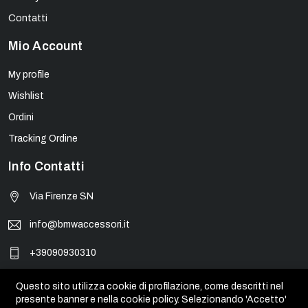
Contatti
Mio Account
My profile
Wishlist
Ordini
Tracking Ordine
Info Contatti
Via Firenze SN
info@bmwaccessori.it
+39090930310
Questo sito utilizza cookie di profilazione, come descritti nel
presente banner e nella cookie policy. Selezionando 'Accetto'
© BMW Accessori - PIVA 01931450835. Tutti i marchi, loghi e