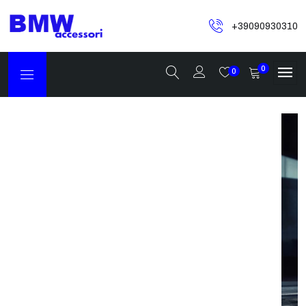
+39090930310
0
0