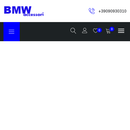
+39090930310
0
0