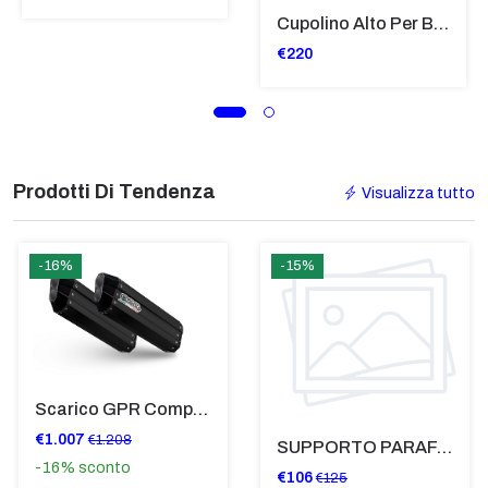
Cupolino Alto Per Bmw R 1200 St 2004 - 2007 TRASPARENTE - Sc950-T
€220
Prodotti Di Tendenza
Visualizza tutto
-16%
-15%
Scarico GPR Compatibile Con Bmw K 1600 Gt 2017-2021 - Hyper Sonic Black Titanium
€1.007
€1.208
SUPPORTO PARAFANGO POSTERIORE BMW F900XR
-16%
sconto
€106
€125