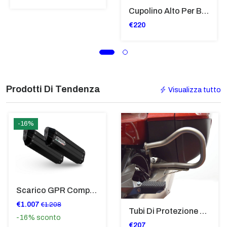
Cupolino Alto Per Bmw R 1200 St 2004 - 2007 TRASPARENTE - Sc950-T
€220
Prodotti Di Tendenza
Visualizza tutto
-16%
Scarico GPR Compatibile Con Bmw K 1600 Gt 2017-2021 - Hyper Sonic Black Titanium
€1.007
€1.208
Tubi Di Protezione Bauli Posteriori Per Bmw K 1600 Gt/Gtl (2010>2016) GIALLO - TB8025-K1600GTL
-16%
sconto
€207