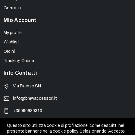
Contatti
Mio Account
My profile
Wishlist
Ordini
Tracking Ordine
Info Contatti
Via Firenze SN
info@bmwaccessori.it
+39090930310
Questo sito utilizza cookie di profilazione, come descritti nel
presente banner e nella cookie policy. Selezionando 'Accetto'
© BMW Accessori - PIVA 01931450835. Tutti i marchi, loghi e