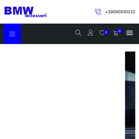
+39090930310
0
0