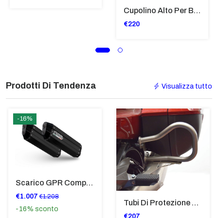
Cupolino Alto Per Bmw R 1200 St 2004 - 2007 TRASPARENTE - Sc950-T
€220
Prodotti Di Tendenza
Visualizza tutto
-16%
Scarico GPR Compatibile Con Bmw K 1600 Gt 2017-2021 - Hyper Sonic Black Titanium
€1.007
€1.208
Tubi Di Protezione Bauli Posteriori Per Bmw K 1600 Gt/Gtl (2010>2016) GIALLO - TB8025-K1600GTL
-16%
sconto
€207