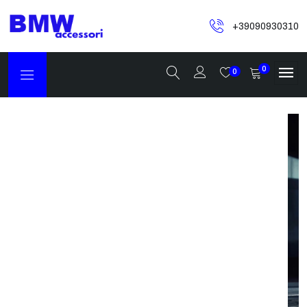
+39090930310
0
0