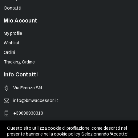
Contatti
Mio Account
My profile
Wishlist
Ordini
Tracking Ordine
Info Contatti
Via Firenze SN
info@bmwaccessori.it
+39090930310
Questo sito utilizza cookie di profilazione, come descritti nel
presente banner e nella cookie policy. Selezionando 'Accetto'
© BMW Accessori - PIVA 01931450835. Tutti i marchi, loghi e