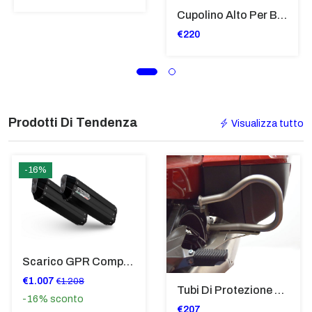
Cupolino Alto Per Bmw R 1200 St 2004 - 2007 TRASPARENTE - Sc950-T
€220
Prodotti Di Tendenza
Visualizza tutto
-16%
Scarico GPR Compatibile Con Bmw K 1600 Gt 2017-2021 - Hyper Sonic Black Titanium
€1.007
€1.208
Tubi Di Protezione Bauli Posteriori Per Bmw K 1600 Gt/Gtl (2010>2016) GIALLO - TB8025-K1600GTL
-16%
sconto
€207