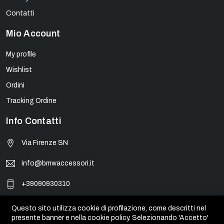
Contatti
Mio Account
My profile
Wishlist
Ordini
Tracking Ordine
Info Contatti
Via Firenze SN
info@bmwaccessori.it
+39090930310
Questo sito utilizza cookie di profilazione, come descritti nel
presente banner e nella cookie policy. Selezionando 'Accetto'
© BMW Accessori - PIVA 01931450835. Tutti i marchi, loghi e