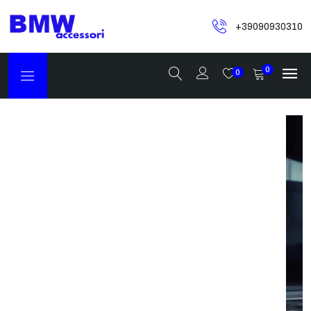
+39090930310
0
0