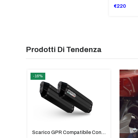
€220
Prodotti Di Tendenza
-16%
Silenziatore Full System Titanium Per BMW F 800 S ST Carby
Scarico GPR Compatibile Con Bmw K 1600 Gt 2017-2021 - Hyper Sonic Black Titanium