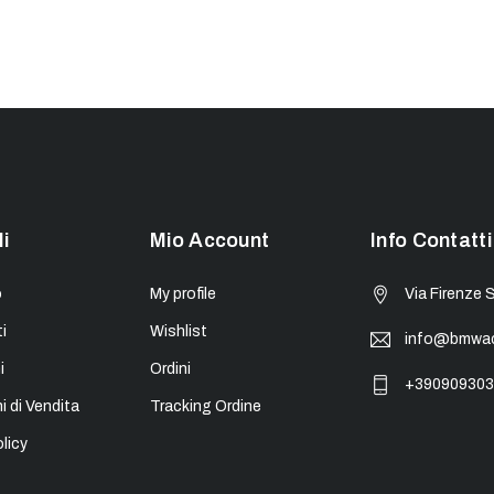
li
Mio Account
Info Contatti
o
My profile
Via Firenze 
i
Wishlist
info@bmwacc
i
Ordini
+390909303
i di Vendita
Tracking Ordine
licy