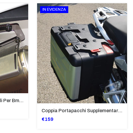
IN EVIDENZA
Supporti Per Borse Laterali Per Bmw Hp2 Megamoto 2007 - 2008 TRASPARENTE - Sb02-T
Coppia Portapacchi Supplementare In Ferro Per Borse Modello “Vario” Bmw - PP29-R1250GS
€159