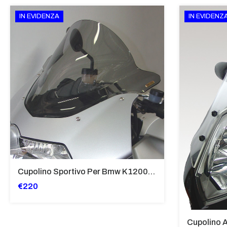
IN EVIDENZA
IN EVIDENZ
Cupolino Sportivo Per Bmw K 1200 R Sport 2005-07 TRASPARENTE - Sc967-T
€220