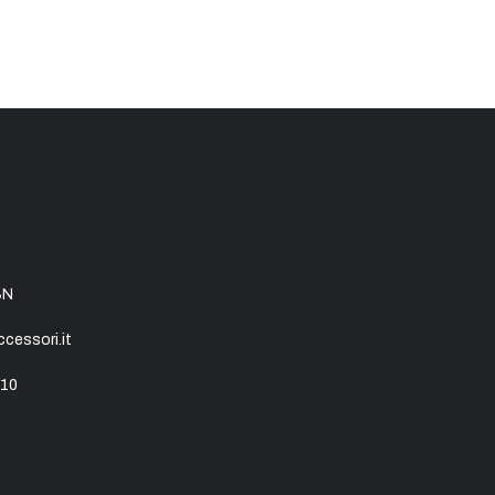
SN
essori.it
10