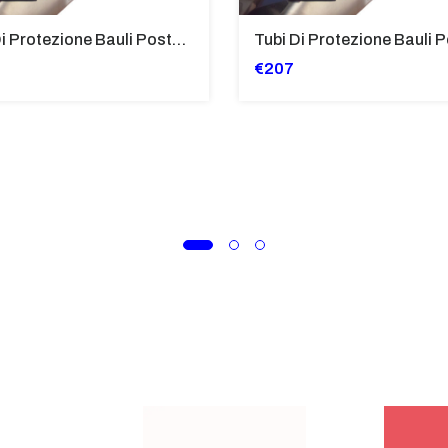
Tubi Di Protezione Bauli Posteriori Per Bmw K 1600 Gt/Gtl (2010>2016) GIALLO - TB8025-K1600GTL
€207