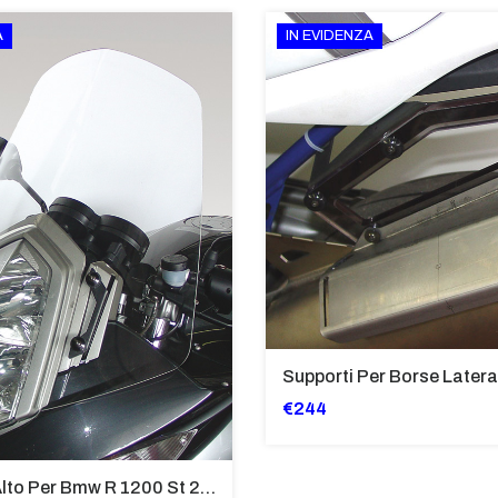
A
IN EVIDENZA
€244
Cupolino Alto Per Bmw R 1200 St 2004 - 2007 TRASPARENTE - Sc950-T