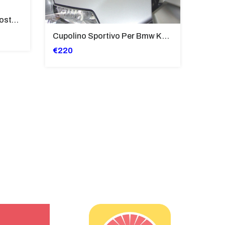
Tubi Di Protezione Bauli Posteriori Per Bmw K 1600 Gt/Gtl (2010>2016) GIALLO - TB8025-K1600GT
Cupolino Sportivo Per Bmw K 1200 R Sport 2005-07 TRASPARENTE - Sc967-T
€220