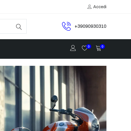
Accedi
+39090930310
0
0