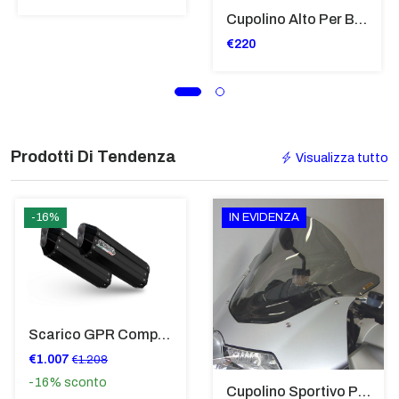
Cupolino Alto Per Bmw R 1200 St 2004 - 2007 TRASPARENTE - Sc950-T
€220
Prodotti Di Tendenza
Visualizza tutto
-16%
IN EVIDENZA
Scarico GPR Compatibile Con Bmw K 1600 Gt 2017-2021 - Hyper Sonic Black Titanium
€1.007
€1.208
-16%
sconto
Cupolino Sportivo Per Bmw K 1200 R Sport 2005-07 TRASPARENTE - Sc967-T