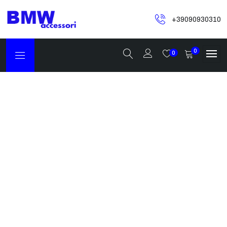
+39090930310
0
0