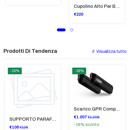
Cupolino Alto Per Bmw R 1200 St 2004 - 2007 TRASPARENTE - Sc950-T
€220
Prodotti Di Tendenza
Visualizza tutto
-15%
-16%
Scarico GPR Compatibile Con Bmw K 1600 Gt 2017-2021 - Hyper Sonic Black Titanium
€1.007
€1.208
SUPPORTO PARAFANGO POSTERIORE BMW F900XR
-16%
sconto
€106
€125