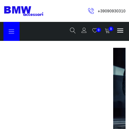
+39090930310
0
0