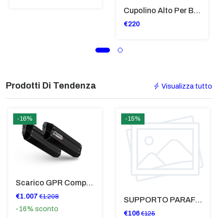
Cupolino Alto Per Bmw R 1200 St 2004 - 2007 TRASPARENTE - Sc950-T
€220
Prodotti Di Tendenza
Visualizza tutto
-16%
-15%
Scarico GPR Compatibile Con Bmw K 1600 Gt 2017-2021 - Hyper Sonic Black Titanium
€1.007
€1.208
SUPPORTO PARAFANGO POSTERIORE BMW F900XR
-16%
sconto
€106
€125