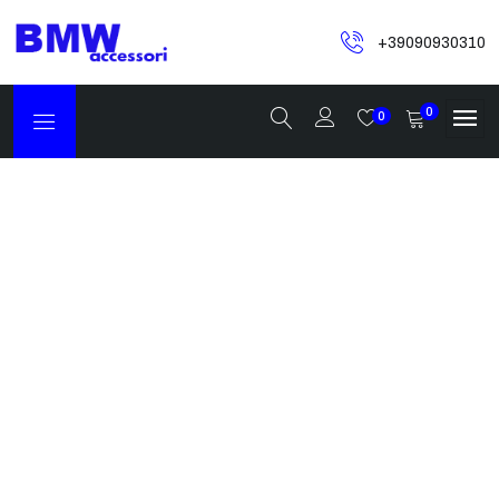
+39090930310
0
0