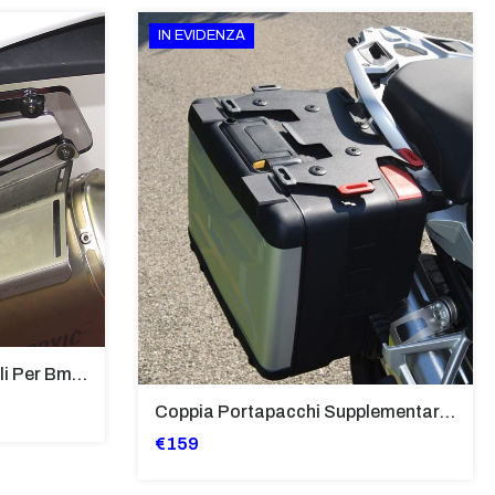
IN EVIDENZA
Supporti Per Borse Laterali Per Bmw Hp2 Megamoto 2007 - 2008 TRASPARENTE - Sb02-T
Coppia Portapacchi Supplementare In Ferro Per Borse Modello “Vario” Bmw - PP29-R1250GS
€159