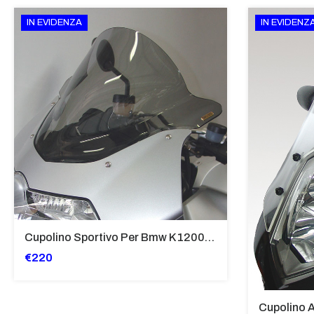
IN EVIDENZA
IN EVIDENZ
Cupolino Sportivo Per Bmw K 1200 R Sport 2005-07 TRASPARENTE - Sc967-T
€220