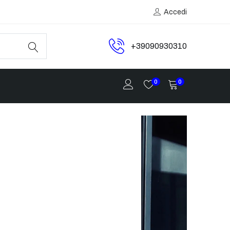
Accedi
+39090930310
0
0