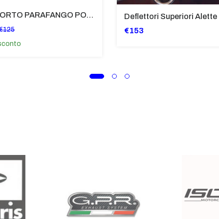
SUPPORTO PARAFANGO POSTERIORE BMW F900XR
€125
€153
sconto