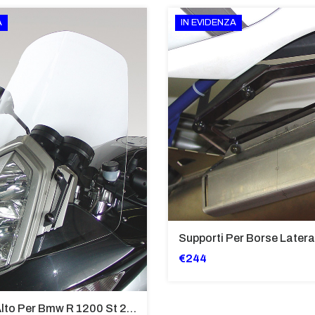
A
IN EVIDENZA
€244
Cupolino Alto Per Bmw R 1200 St 2004 - 2007 TRASPARENTE - Sc950-T