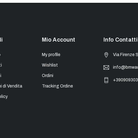
li
Mio Account
Info Contatti
o
My profile
Via Firenze 
i
Wishlist
info@bmwacc
i
Ordini
+390909303
i di Vendita
Tracking Ordine
licy