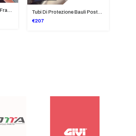
Deflettori Superiori Alette Frangivento Bmw K 1600 Gtl (2017>) - Bugger - Grand America Fumè Scuro - SP8023-FS-K1600GTL
Tubi Di Protezione Bauli Posteriori Per Bmw K 1600 Gt/Gtl (2010>2016) GIALLO - TB8025-K1600GTL
€207