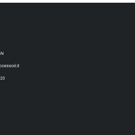
SN
essori.it
10