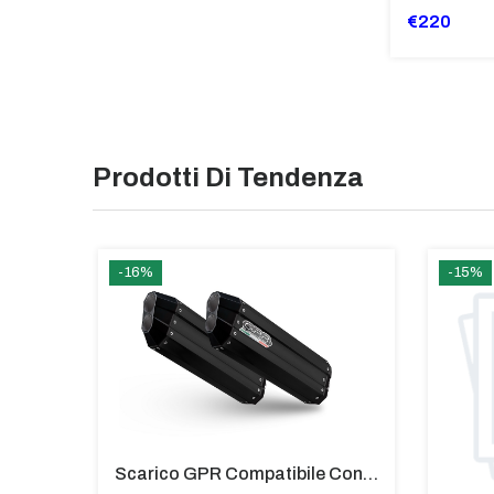
€220
Prodotti Di Tendenza
-16%
-15%
Coppia Di Paramani Per Bmw C 650 Gt Da 2016 Fumè Chiaro - PM59-FC
Scarico GPR Compatibile Con Bmw K 1600 Gt 2017-2021 - Hyper Sonic Black Titanium