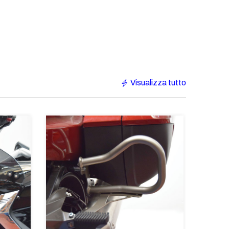
Visualizza tutto
-16%
€518
-16%