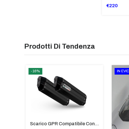
€220
Prodotti Di Tendenza
-16%
IN EV
Parabrezza Alto Bmw R 1200/1250 Gs TRASPARENTE - SC1157-T-R1200GSLC
Scarico GPR Compatibile Con Bmw K 1600 Gt 2017-2021 - Hyper Sonic Black Titanium