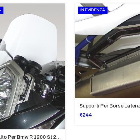
A
IN EVIDENZA
€244
Cupolino Alto Per Bmw R 1200 St 2004 - 2007 TRASPARENTE - Sc950-T