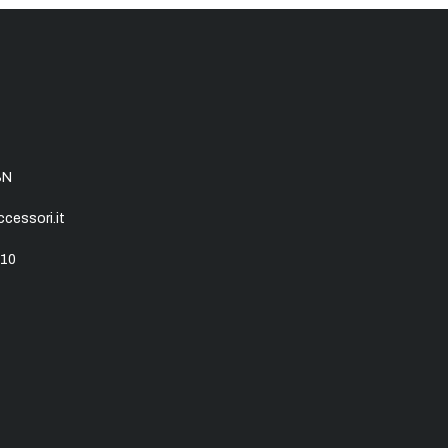
SN
essori.it
10