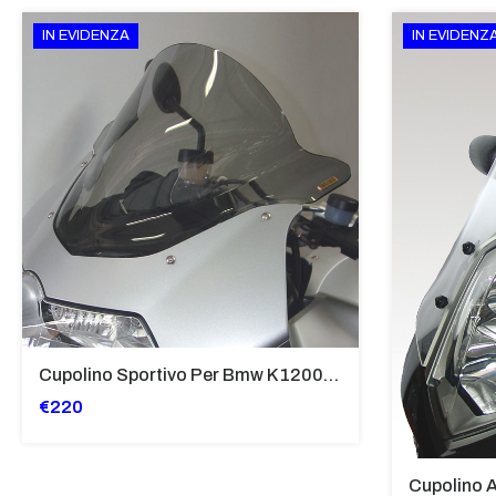
IN EVIDENZA
IN EVIDENZ
Cupolino Sportivo Per Bmw K 1200 R Sport 2005-07 TRASPARENTE - Sc967-T
€220