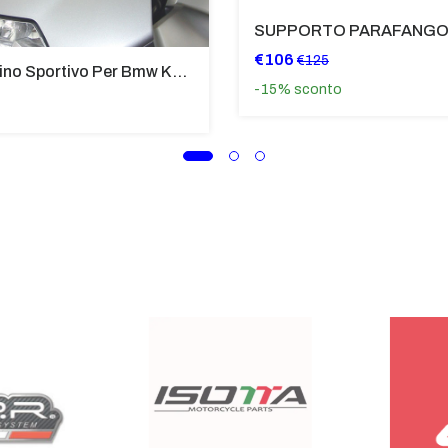
€106
€125
Cupolino Sportivo Per Bmw K 1200 R Sport 2005-07 TRASPARENTE - Sc967-T
-15%
sconto