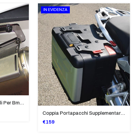
IN EVIDENZA
Supporti Per Borse Laterali Per Bmw Hp2 Megamoto 2007 - 2008 TRASPARENTE - Sb02-T
Coppia Portapacchi Supplementare In Ferro Per Borse Modello “Vario” Bmw - PP29-R1250GS
€159