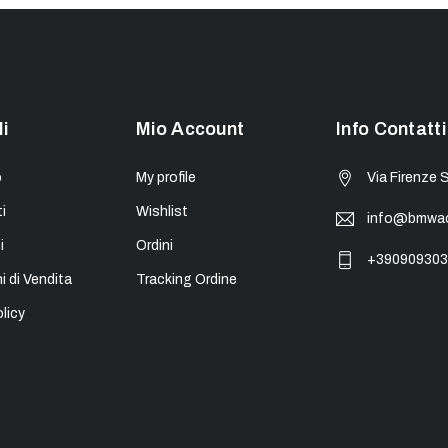
li
Mio Account
Info Contatti
o
My profile
Via Firenze 
i
Wishlist
info@bmwacc
i
Ordini
+390909303
i di Vendita
Tracking Ordine
licy