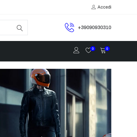
Accedi
+39090930310
0
0