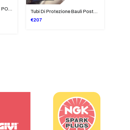
SUPPORTO PARAFANGO POSTERIORE BMW F900XR
Tubi Di Protezione Bauli Posteriori Per Bmw K 1600 Gt/Gtl (2010>2016) GIALLO - TB8025-K1600GTL
€207