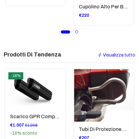
Cupolino Alto Per Bmw R 1200 St 2004 - 2007 TRASPARENTE - Sc950-T
€220
Prodotti Di Tendenza
Visualizza tutto
-16%
Scarico GPR Compatibile Con Bmw K 1600 Gt 2017-2021 - Hyper Sonic Black Titanium
€1.007
€1.208
Tubi Di Protezione Bauli Posteriori Per Bmw K 1600 Gt/Gtl (2010>2016) GIALLO - TB8025-K1600GTL
-16%
sconto
€207