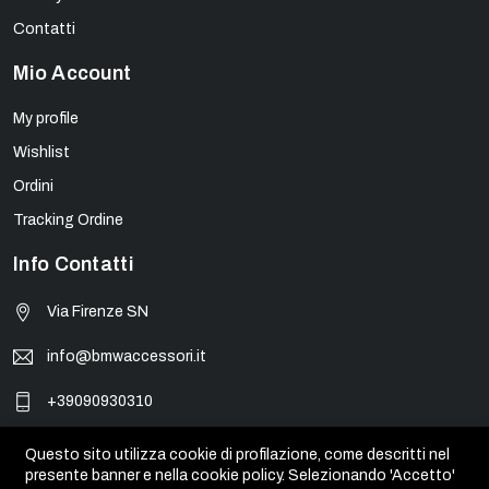
Contatti
Mio Account
My profile
Wishlist
Ordini
Tracking Ordine
Info Contatti
Via Firenze SN
info@bmwaccessori.it
+39090930310
Questo sito utilizza cookie di profilazione, come descritti nel
presente banner e nella cookie policy. Selezionando 'Accetto'
© BMW Accessori - PIVA 01931450835. Tutti i marchi, loghi e