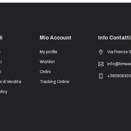
li
Mio Account
Info Contatti
o
My profile
Via Firenze 
i
Wishlist
info@bmwacc
i
Ordini
+390909303
i di Vendita
Tracking Ordine
licy