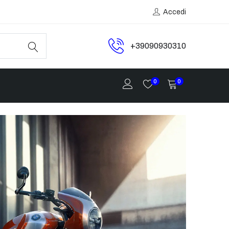
Accedi
+39090930310
0
0