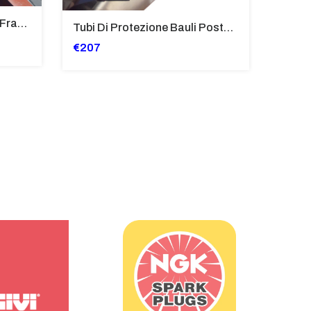
Deflettori Superiori Alette Frangivento Bmw K 1600 Gtl (2017>) - Bugger - Grand America Fumè Scuro - SP8023-FS-K1600GTL
Tubi Di Protezione Bauli Posteriori Per Bmw K 1600 Gt/Gtl (2010>2016) GIALLO - TB8025-K1600GTL
€207