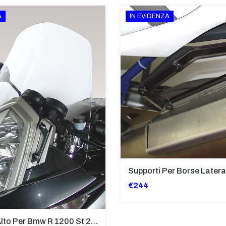
A
IN EVIDENZA
€244
Cupolino Alto Per Bmw R 1200 St 2004 - 2007 TRASPARENTE - Sc950-T