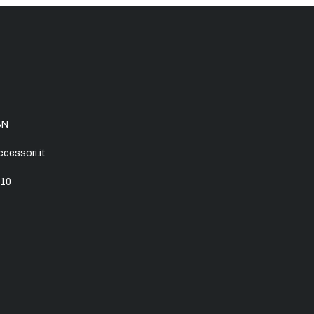
SN
essori.it
10