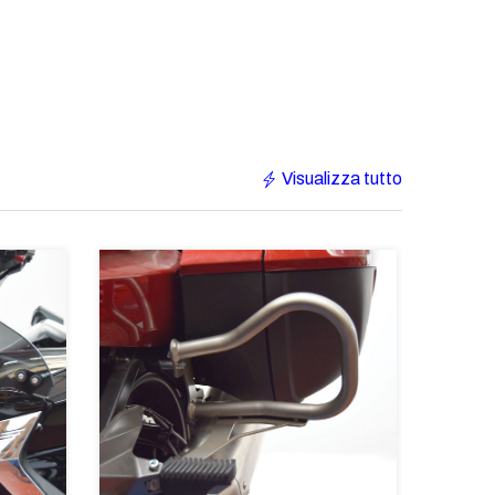
Visualizza tutto
-16%
€518
-16%