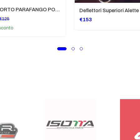
SUPPORTO PARAFANGO POSTERIORE BMW F900XR
€125
€153
sconto