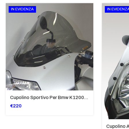
IN EVIDENZA
IN EVIDENZ
Cupolino Sportivo Per Bmw K 1200 R Sport 2005-07 TRASPARENTE - Sc967-T
€220