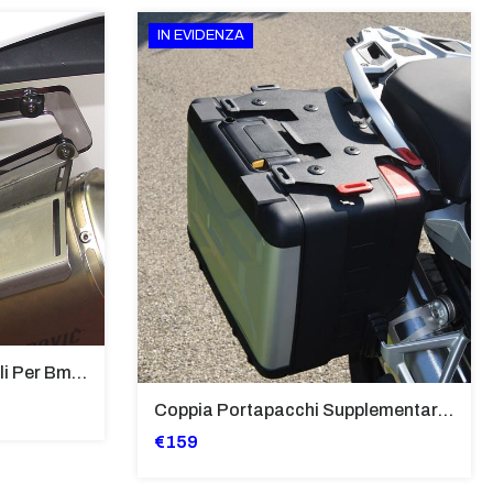
IN EVIDENZA
Supporti Per Borse Laterali Per Bmw Hp2 Megamoto 2007 - 2008 TRASPARENTE - Sb02-T
Coppia Portapacchi Supplementare In Ferro Per Borse Modello “Vario” Bmw - PP29-R1250GS
€159