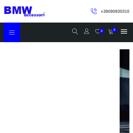
+39090930310
0
0