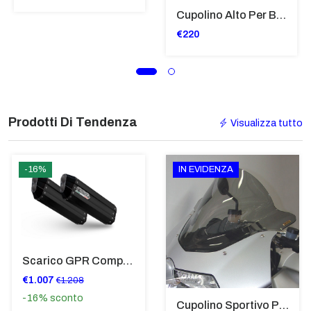
Cupolino Alto Per Bmw R 1200 St 2004 - 2007 TRASPARENTE - Sc950-T
€220
Prodotti Di Tendenza
Visualizza tutto
-16%
IN EVIDENZA
Scarico GPR Compatibile Con Bmw K 1600 Gt 2017-2021 - Hyper Sonic Black Titanium
€1.007
€1.208
-16%
sconto
Cupolino Sportivo Per Bmw K 1200 R Sport 2005-07 TRASPARENTE - Sc967-T