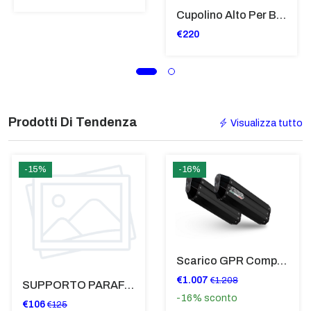
Cupolino Alto Per Bmw R 1200 St 2004 - 2007 TRASPARENTE - Sc950-T
€220
Prodotti Di Tendenza
Visualizza tutto
-15%
-16%
Scarico GPR Compatibile Con Bmw K 1600 Gt 2017-2021 - Hyper Sonic Black Titanium
€1.007
€1.208
SUPPORTO PARAFANGO POSTERIORE BMW F900XR
-16%
sconto
€106
€125