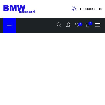
+39090930310
0
0