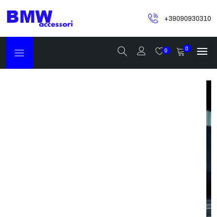
+39090930310
0
0