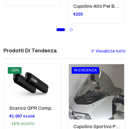
Cupolino Alto Per Bmw R 1200 St 2004 - 2007 TRASPARENTE - Sc950-T
€220
Prodotti Di Tendenza
Visualizza tutto
-16%
IN EVIDENZA
Scarico GPR Compatibile Con Bmw K 1600 Gt 2017-2021 - Hyper Sonic Black Titanium
€1.007
€1.208
-16%
sconto
Cupolino Sportivo Per Bmw K 1200 R Sport 2005-07 TRASPARENTE - Sc967-T