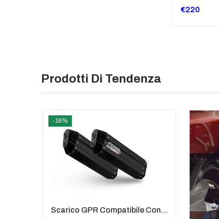
€220
Prodotti Di Tendenza
-16%
TOP CASE ALPI-TECH 45 LT. SILVER Bmw R 1250 Gs Adventure 2021/2024 E5
Scarico GPR Compatibile Con Bmw K 1600 Gt 2017-2021 - Hyper Sonic Black Titanium