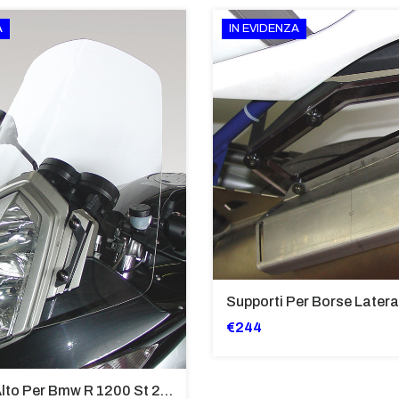
A
IN EVIDENZA
€244
Cupolino Alto Per Bmw R 1200 St 2004 - 2007 TRASPARENTE - Sc950-T