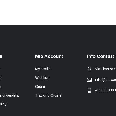
li
Mio Account
Info Contatti
o
My profile
Via Firenze 
i
Wishlist
info@bmwacc
i
Ordini
+390909303
i di Vendita
Tracking Ordine
licy