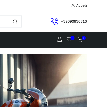
Accedi
+39090930310
0
0