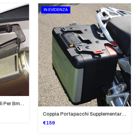
IN EVIDENZA
Supporti Per Borse Laterali Per Bmw Hp2 Megamoto 2007 - 2008 TRASPARENTE - Sb02-T
Coppia Portapacchi Supplementare In Ferro Per Borse Modello “Vario” Bmw - PP29-R1250GS
€159