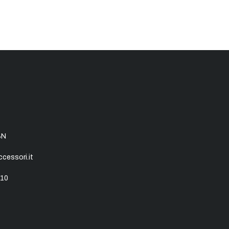
SN
essori.it
10