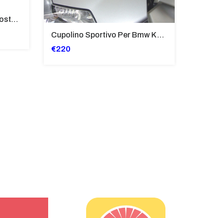
Tubi Di Protezione Bauli Posteriori Per Bmw K 1600 Gt/Gtl (2010>2016) GIALLO - TB8025-K1600GT
Cupolino Sportivo Per Bmw K 1200 R Sport 2005-07 TRASPARENTE - Sc967-T
€220