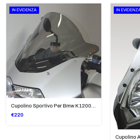
IN EVIDENZA
IN EVIDENZ
Cupolino Sportivo Per Bmw K 1200 R Sport 2005-07 TRASPARENTE - Sc967-T
€220