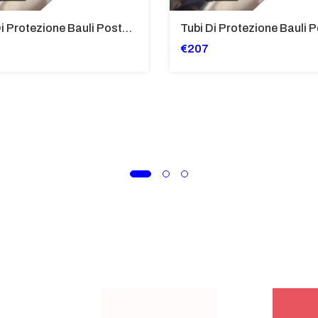
Tubi Di Protezione Bauli Posteriori Per Bmw K 1600 Gt/Gtl (2010>2016) GIALLO - TB8025-K1600GTL
€207