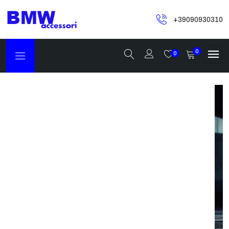
+39090930310
0
0