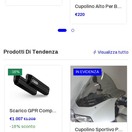
Cupolino Alto Per Bmw R 1200 St 2004 - 2007 TRASPARENTE - Sc950-T
€220
Prodotti Di Tendenza
Visualizza tutto
-16%
IN EVIDENZA
Scarico GPR Compatibile Con Bmw K 1600 Gt 2017-2021 - Hyper Sonic Black Titanium
€1.007
€1.208
-16%
sconto
Cupolino Sportivo Per Bmw K 1200 R Sport 2005-07 TRASPARENTE - Sc967-T