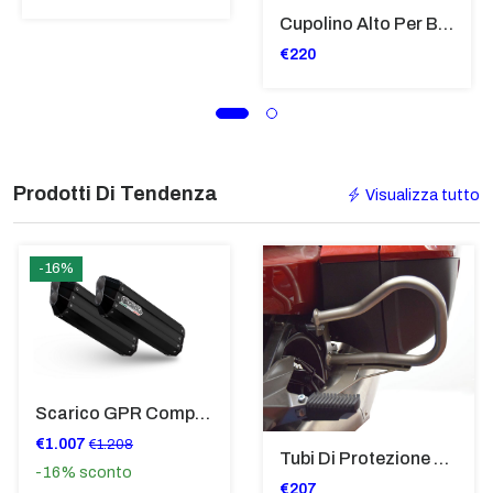
Cupolino Alto Per Bmw R 1200 St 2004 - 2007 TRASPARENTE - Sc950-T
€220
Prodotti Di Tendenza
Visualizza tutto
-16%
Scarico GPR Compatibile Con Bmw K 1600 Gt 2017-2021 - Hyper Sonic Black Titanium
€1.007
€1.208
Tubi Di Protezione Bauli Posteriori Per Bmw K 1600 Gt/Gtl (2010>2016) GIALLO - TB8025-K1600GTL
-16%
sconto
€207