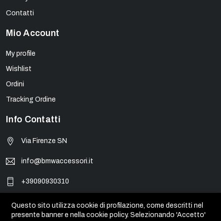
Contatti
Mio Account
My profile
Wishlist
Ordini
Tracking Ordine
Info Contatti
Via Firenze SN
info@bmwaccessori.it
+39090930310
Questo sito utilizza cookie di profilazione, come descritti nel
presente banner e nella cookie policy. Selezionando 'Accetto'
© BMW Accessori - PIVA 01931450835. Tutti i marchi, loghi e