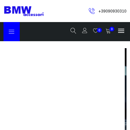
+39090930310
0
0