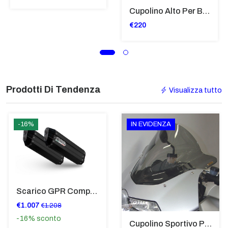
Cupolino Alto Per Bmw R 1200 St 2004 - 2007 TRASPARENTE - Sc950-T
€220
Prodotti Di Tendenza
Visualizza tutto
-16%
IN EVIDENZA
Scarico GPR Compatibile Con Bmw K 1600 Gt 2017-2021 - Hyper Sonic Black Titanium
€1.007
€1.208
-16%
sconto
Cupolino Sportivo Per Bmw K 1200 R Sport 2005-07 TRASPARENTE - Sc967-T