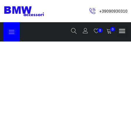
+39090930310
0
0