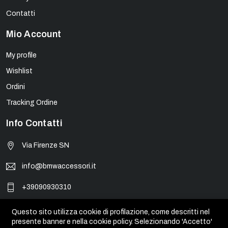
Contatti
Mio Account
My profile
Wishlist
Ordini
Tracking Ordine
Info Contatti
Via Firenze SN
info@bmwaccessori.it
+39090930310
Questo sito utilizza cookie di profilazione, come descritti nel
presente banner e nella cookie policy. Selezionando 'Accetto'
© BMW Accessori - PIVA 01931450835. Tutti i marchi, loghi e