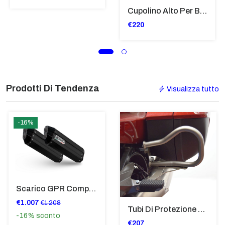
Cupolino Alto Per Bmw R 1200 St 2004 - 2007 TRASPARENTE - Sc950-T
€220
Prodotti Di Tendenza
Visualizza tutto
-16%
Scarico GPR Compatibile Con Bmw K 1600 Gt 2017-2021 - Hyper Sonic Black Titanium
€1.007
€1.208
Tubi Di Protezione Bauli Posteriori Per Bmw K 1600 Gt/Gtl (2010>2016) GIALLO - TB8025-K1600GTL
-16%
sconto
€207