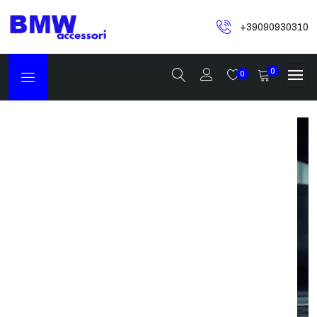
+39090930310
0
0