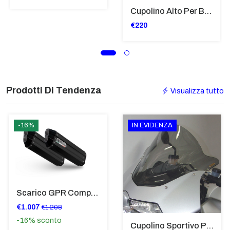
Cupolino Alto Per Bmw R 1200 St 2004 - 2007 TRASPARENTE - Sc950-T
€220
Prodotti Di Tendenza
Visualizza tutto
-16%
IN EVIDENZA
Scarico GPR Compatibile Con Bmw K 1600 Gt 2017-2021 - Hyper Sonic Black Titanium
€1.007
€1.208
-16%
sconto
Cupolino Sportivo Per Bmw K 1200 R Sport 2005-07 TRASPARENTE - Sc967-T