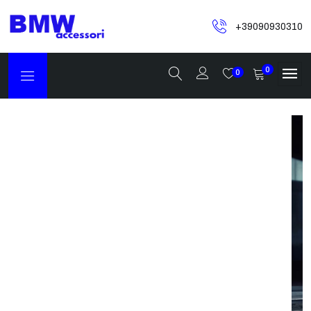
+39090930310
0
0