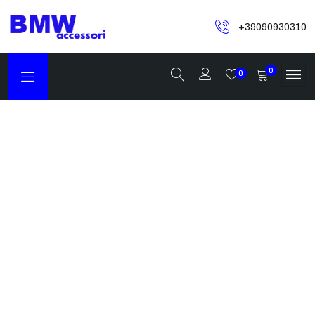
+39090930310
0
0