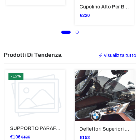
Cupolino Alto Per Bmw R 1200 St 2004 - 2007 TRASPARENTE - Sc950-T
€220
Prodotti Di Tendenza
Visualizza tutto
-15%
SUPPORTO PARAFANGO POSTERIORE BMW F900XR
Deflettori Superiori Alette Frangivento Bmw K 1600 Gtl (2017>) - Bugger - Grand America Fumè Scuro - SP8023-FS-K1600GTL
€106
€125
€153