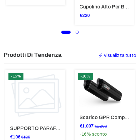
Cupolino Alto Per Bmw R 1200 St 2004 - 2007 TRASPARENTE - Sc950-T
€220
Prodotti Di Tendenza
Visualizza tutto
-15%
-16%
Scarico GPR Compatibile Con Bmw K 1600 Gt 2017-2021 - Hyper Sonic Black Titanium
€1.007
€1.208
SUPPORTO PARAFANGO POSTERIORE BMW F900XR
-16%
sconto
€106
€125