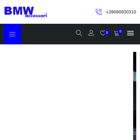
+39090930310
0
0