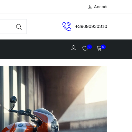
Accedi
+39090930310
0
0