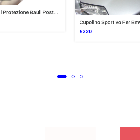
Tubi Di Protezione Bauli Posteriori Per Bmw K 1600 Gt/Gtl (2010>2016) GIALLO - TB8025-K1600GTL
€220