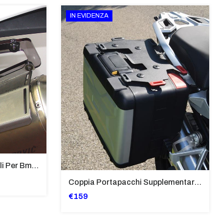
IN EVIDENZA
Supporti Per Borse Laterali Per Bmw Hp2 Megamoto 2007 - 2008 TRASPARENTE - Sb02-T
Coppia Portapacchi Supplementare In Ferro Per Borse Modello “Vario” Bmw - PP29-R1250GS
€159