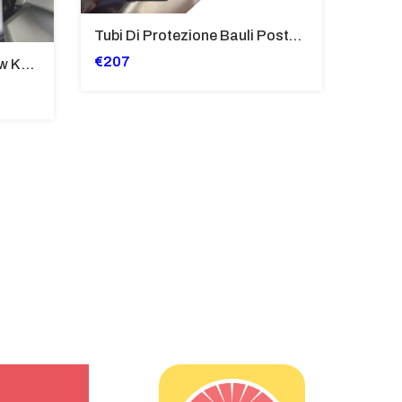
Tubi Di Protezione Bauli Posteriori Per Bmw K 1600 Gt/Gtl (2010>2016) GIALLO - TB8025-K1600GT
€207
Cupolino Sportivo Per Bmw K 1200 R Sport 2005-07 TRASPARENTE - Sc967-T