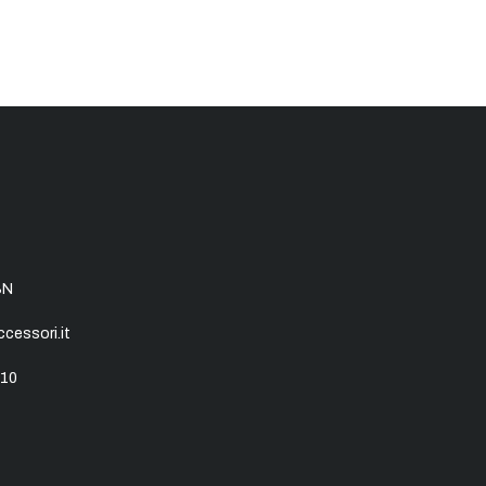
SN
essori.it
10