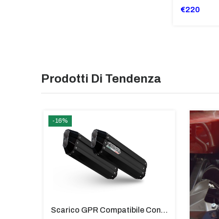
€220
Prodotti Di Tendenza
-16%
TOP CASE ALPI-TECH 45 LT. SILVER Bmw R 1250 Gs Adventure 2021/2024 E5
Scarico GPR Compatibile Con Bmw K 1600 Gt 2017-2021 - Hyper Sonic Black Titanium