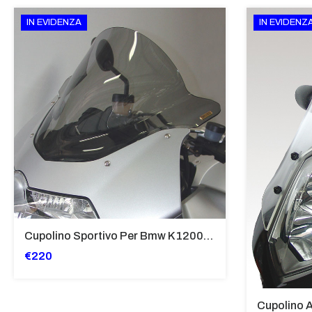
IN EVIDENZA
IN EVIDENZ
Cupolino Sportivo Per Bmw K 1200 R Sport 2005-07 TRASPARENTE - Sc967-T
€220