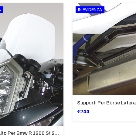
A
IN EVIDENZA
€244
Cupolino Alto Per Bmw R 1200 St 2004 - 2007 TRASPARENTE - Sc950-T