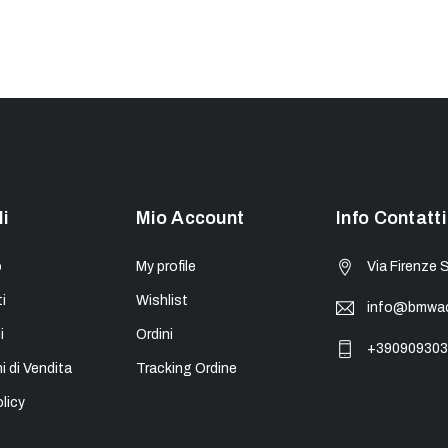
li
Mio Account
Info Contatti
o
My profile
Via Firenze 
i
Wishlist
info@bmwacc
i
Ordini
+390909303
i di Vendita
Tracking Ordine
licy