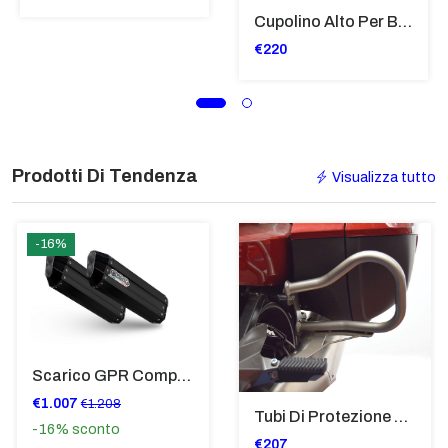
Cupolino Alto Per Bmw R 1200 St 2004 - 2007 TRASPARENTE - Sc950-T
€220
Prodotti Di Tendenza
Visualizza tutto
-16%
Scarico GPR Compatibile Con Bmw K 1600 Gt 2017-2021 - Hyper Sonic Black Titanium
€1.007
€1.208
Tubi Di Protezione Bauli Posteriori Per Bmw K 1600 Gt/Gtl (2010>2016) GIALLO - TB8025-K1600GTL
-16%
sconto
€207