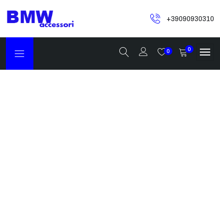
+39090930310
0
0