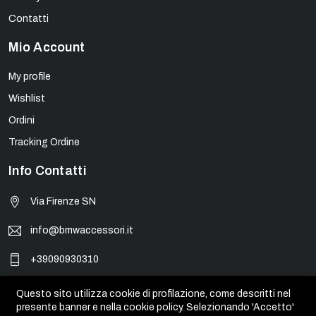
Contatti
Mio Account
My profile
Wishlist
Ordini
Tracking Ordine
Info Contatti
Via Firenze SN
info@bmwaccessori.it
+39090930310
Questo sito utilizza cookie di profilazione, come descritti nel
presente banner e nella cookie policy. Selezionando 'Accetto'
© BMW Accessori - PIVA 01931450835. Tutti i marchi, loghi e