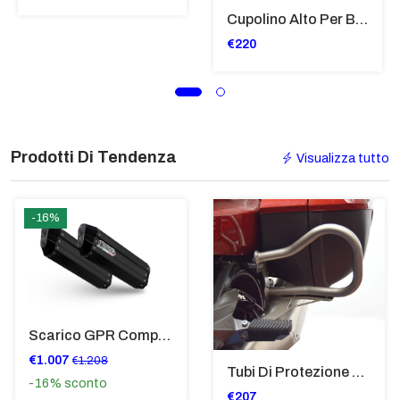
Cupolino Alto Per Bmw R 1200 St 2004 - 2007 TRASPARENTE - Sc950-T
€220
Prodotti Di Tendenza
Visualizza tutto
-16%
Scarico GPR Compatibile Con Bmw K 1600 Gt 2017-2021 - Hyper Sonic Black Titanium
€1.007
€1.208
Tubi Di Protezione Bauli Posteriori Per Bmw K 1600 Gt/Gtl (2010>2016) GIALLO - TB8025-K1600GTL
-16%
sconto
€207