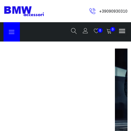
+39090930310
0
0