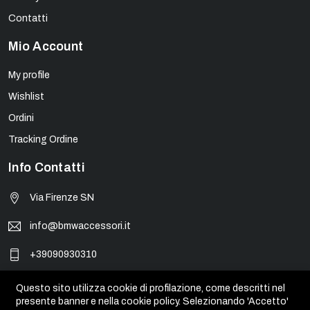
Contatti
Mio Account
My profile
Wishlist
Ordini
Tracking Ordine
Info Contatti
Via Firenze SN
info@bmwaccessori.it
+39090930310
Questo sito utilizza cookie di profilazione, come descritti nel
presente banner e nella cookie policy. Selezionando 'Accetto'
© BMW Accessori - PIVA 01931450835. Tutti i marchi, loghi e