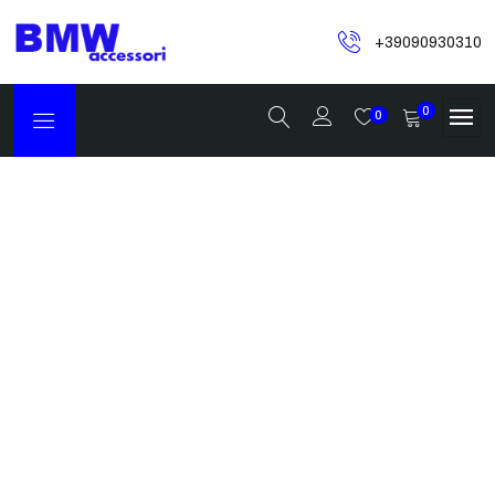
+39090930310
0
0