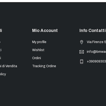
li
Mio Account
Info Contatti
o
My profile
Via Firenze 
i
Wishlist
info@bmwacc
i
Ordini
+390909303
i di Vendita
Tracking Ordine
licy