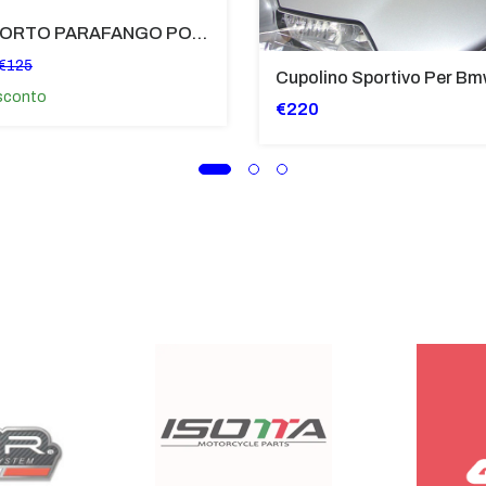
SUPPORTO PARAFANGO POSTERIORE BMW F900XR
€125
sconto
€220