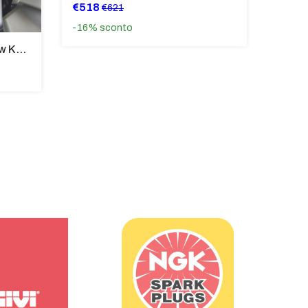
€518
€621
-16%
sconto
Cupolino Sportivo Per Bmw K 1200 R Sport 2005-07 TRASPARENTE - Sc967-T
€244