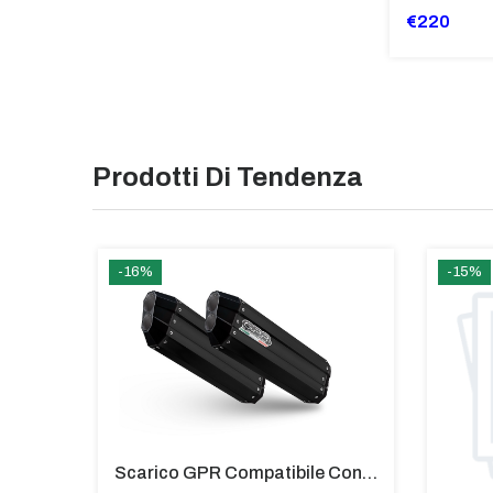
€220
Prodotti Di Tendenza
-16%
-15%
Tubi Di Protezione Bauli Posteriori Per Bmw K 1600 Gt/Gtl (2010>2016) GIALLO - TB8025-K1600GT
Scarico GPR Compatibile Con Bmw K 1600 Gt 2017-2021 - Hyper Sonic Black Titanium