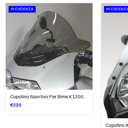
IN EVIDENZA
IN EVIDENZ
Cupolino Sportivo Per Bmw K 1200 R Sport 2005-07 TRASPARENTE - Sc967-T
€220