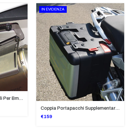
IN EVIDENZA
Supporti Per Borse Laterali Per Bmw Hp2 Megamoto 2007 - 2008 TRASPARENTE - Sb02-T
Coppia Portapacchi Supplementare In Ferro Per Borse Modello “Vario” Bmw - PP29-R1250GS
€159