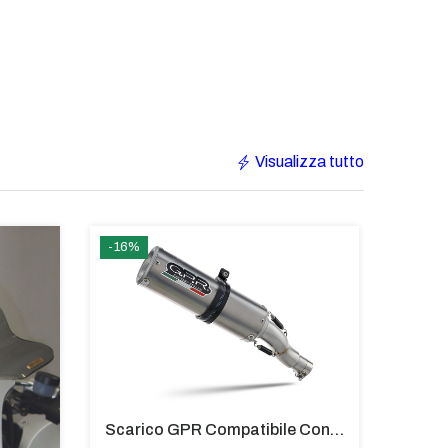
Visualizza tutto
-16%
IN EV
Scarico GPR Compatibile Con Bmw G 310 R 2017-2021 - M3 Titanium Natural