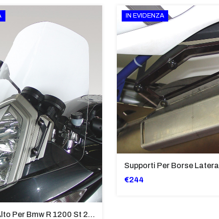
A
IN EVIDENZA
€244
Cupolino Alto Per Bmw R 1200 St 2004 - 2007 TRASPARENTE - Sc950-T