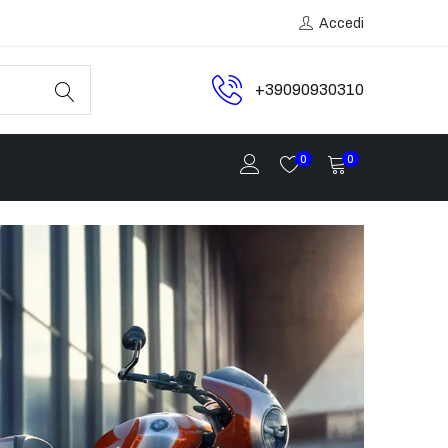
Accedi
+39090930310
0
0