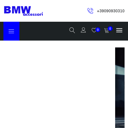
+39090930310
0
0