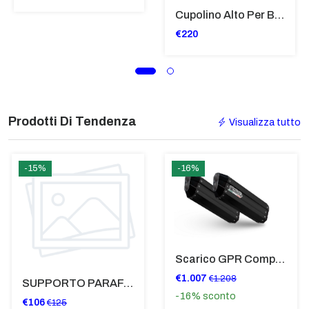
Cupolino Alto Per Bmw R 1200 St 2004 - 2007 TRASPARENTE - Sc950-T
€220
Prodotti Di Tendenza
Visualizza tutto
-15%
-16%
Scarico GPR Compatibile Con Bmw K 1600 Gt 2017-2021 - Hyper Sonic Black Titanium
€1.007
€1.208
SUPPORTO PARAFANGO POSTERIORE BMW F900XR
-16%
sconto
€106
€125