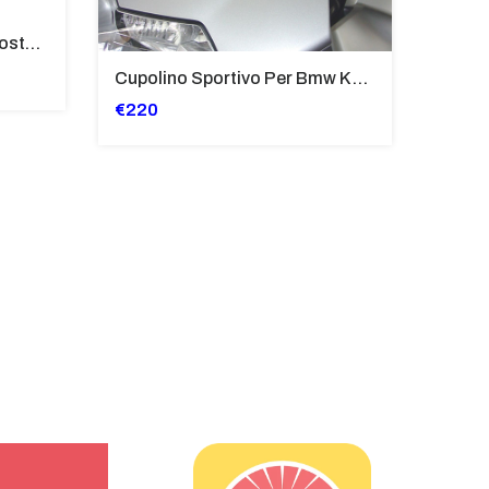
Tubi Di Protezione Bauli Posteriori Per Bmw K 1600 Gt/Gtl (2010>2016) GIALLO - TB8025-K1600GT
Cupolino Sportivo Per Bmw K 1200 R Sport 2005-07 TRASPARENTE - Sc967-T
€220