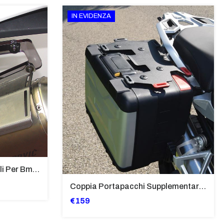
IN EVIDENZA
Supporti Per Borse Laterali Per Bmw Hp2 Megamoto 2007 - 2008 TRASPARENTE - Sb02-T
Coppia Portapacchi Supplementare In Ferro Per Borse Modello “Vario” Bmw - PP29-R1250GS
€159