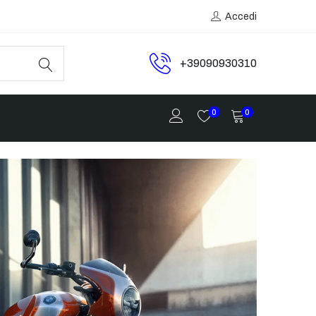
Accedi
+39090930310
0
0