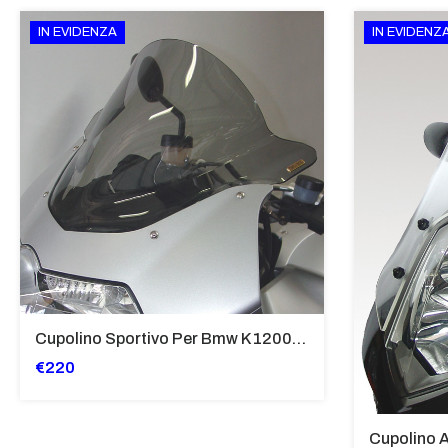
IN EVIDENZA
IN EVIDENZ
Cupolino Sportivo Per Bmw K 1200 R Sport 2005-07 TRASPARENTE - Sc967-T
€220