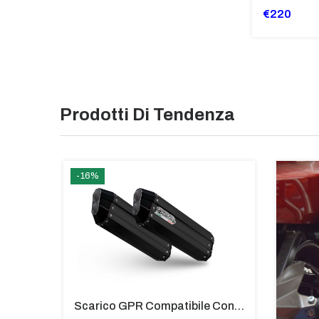
€220
Prodotti Di Tendenza
-16%
TOP CASE ALPI-TECH 45 LT. SILVER Bmw R 1250 Gs Adventure 2021/2024 E5
Scarico GPR Compatibile Con Bmw K 1600 Gt 2017-2021 - Hyper Sonic Black Titanium