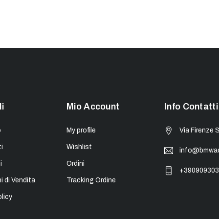
li
Mio Account
Info Contatti
o
My profile
Via Firenze 
i
Wishlist
info@bmwacc
i
Ordini
+390909303
i di Vendita
Tracking Ordine
licy