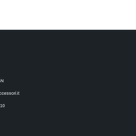
SN
essori.it
10