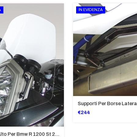
A
IN EVIDENZA
€244
Cupolino Alto Per Bmw R 1200 St 2004 - 2007 TRASPARENTE - Sc950-T