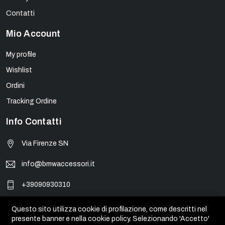
Contatti
Mio Account
My profile
Wishlist
Ordini
Tracking Ordine
Info Contatti
Via Firenze SN
info@bmwaccessori.it
+39090930310
Questo sito utilizza cookie di profilazione, come descritti nel
presente banner e nella cookie policy. Selezionando 'Accetto'
© BMW Accessori - PIVA 01931450835. Tutti i marchi, loghi e