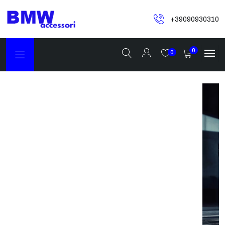
+39090930310
0
0