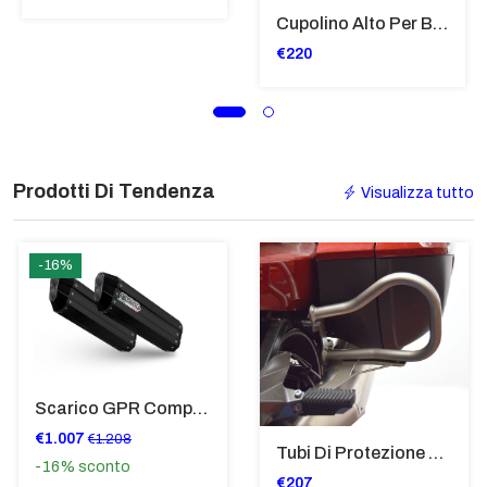
Cupolino Alto Per Bmw R 1200 St 2004 - 2007 TRASPARENTE - Sc950-T
€220
Prodotti Di Tendenza
Visualizza tutto
-16%
Scarico GPR Compatibile Con Bmw K 1600 Gt 2017-2021 - Hyper Sonic Black Titanium
€1.007
€1.208
Tubi Di Protezione Bauli Posteriori Per Bmw K 1600 Gt/Gtl (2010>2016) GIALLO - TB8025-K1600GTL
-16%
sconto
€207