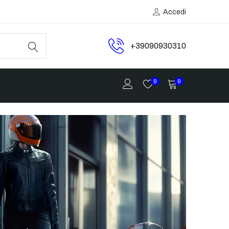
Accedi
+39090930310
0
0