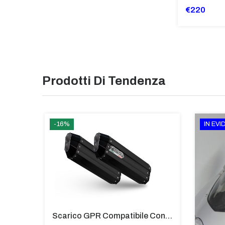
€220
Prodotti Di Tendenza
-16%
IN EV
Coppia Di Paramani Per Bmw C 650 Gt Da 2016 Fumè Chiaro - PM59-FC
Scarico GPR Compatibile Con Bmw K 1600 Gt 2017-2021 - Hyper Sonic Black Titanium