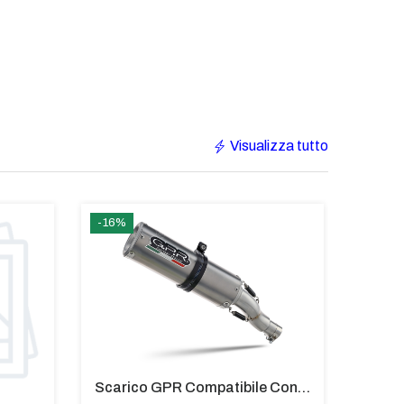
Visualizza tutto
-16%
€207
Scarico GPR Compatibile Con Bmw G 310 R 2017-2021 - M3 Titanium Natural