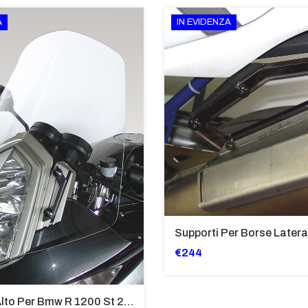
A
IN EVIDENZA
€244
Cupolino Alto Per Bmw R 1200 St 2004 - 2007 TRASPARENTE - Sc950-T