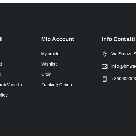
li
Mio Account
Info Contatti
o
My profile
Via Firenze 
i
Wishlist
info@bmwacc
i
Ordini
+390909303
i di Vendita
Tracking Ordine
licy