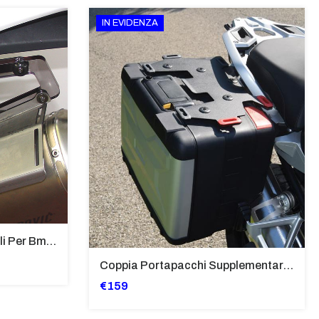
IN EVIDENZA
Supporti Per Borse Laterali Per Bmw Hp2 Megamoto 2007 - 2008 TRASPARENTE - Sb02-T
Coppia Portapacchi Supplementare In Ferro Per Borse Modello “Vario” Bmw - PP29-R1250GS
€159