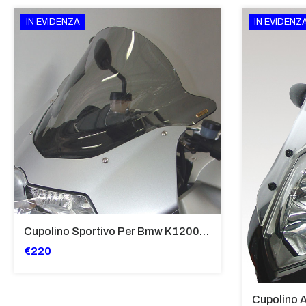
IN EVIDENZA
IN EVIDENZ
Cupolino Sportivo Per Bmw K 1200 R Sport 2005-07 TRASPARENTE - Sc967-T
€220