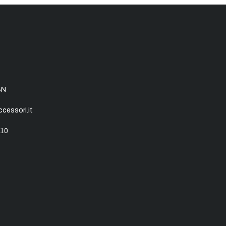
SN
essori.it
10