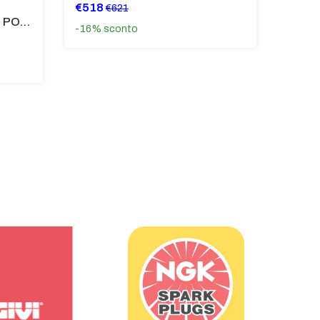
€518
€621
SUPPORTO PARAFANGO POSTERIORE BMW F900XR
-16%
sconto