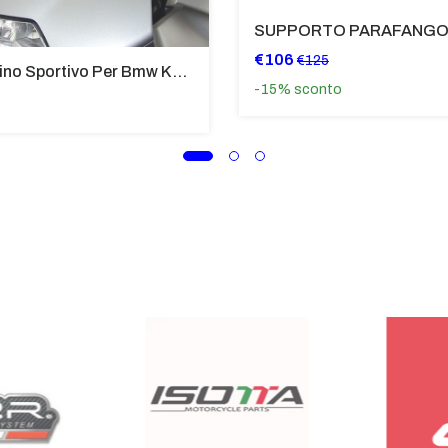
€106
€125
Cupolino Sportivo Per Bmw K 1200 R Sport 2005-07 TRASPARENTE - Sc967-T
-15%
sconto