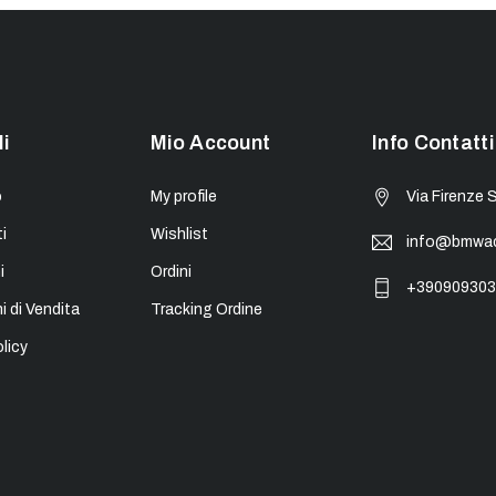
li
Mio Account
Info Contatti
o
My profile
Via Firenze 
i
Wishlist
info@bmwacc
i
Ordini
+390909303
i di Vendita
Tracking Ordine
licy