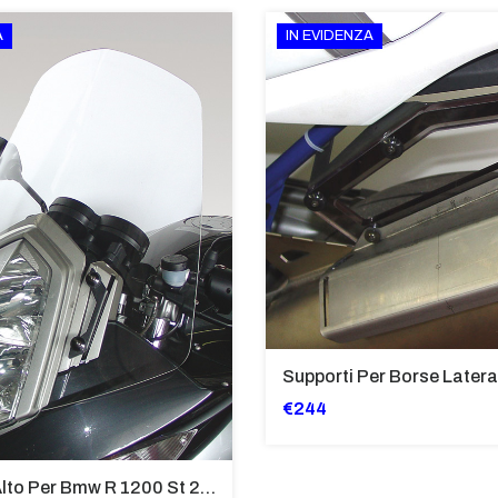
A
IN EVIDENZA
€244
Cupolino Alto Per Bmw R 1200 St 2004 - 2007 TRASPARENTE - Sc950-T