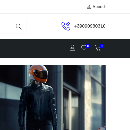
Accedi
+39090930310
0
0