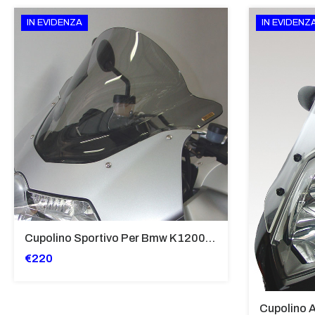
IN EVIDENZA
IN EVIDENZ
Cupolino Sportivo Per Bmw K 1200 R Sport 2005-07 TRASPARENTE - Sc967-T
€220