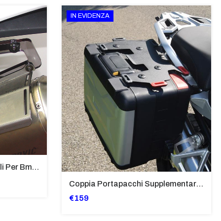
IN EVIDENZA
Supporti Per Borse Laterali Per Bmw Hp2 Megamoto 2007 - 2008 TRASPARENTE - Sb02-T
Coppia Portapacchi Supplementare In Ferro Per Borse Modello “Vario” Bmw - PP29-R1250GS
€159