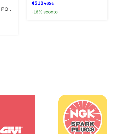
€518
€621
SUPPORTO PARAFANGO POSTERIORE BMW F900XR
-16%
sconto