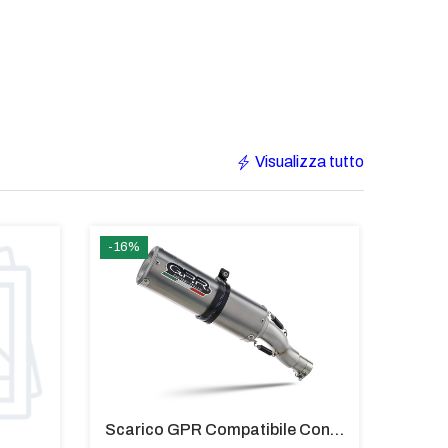
Visualizza tutto
-16%
€207
Scarico GPR Compatibile Con Bmw G 310 R 2017-2021 - M3 Titanium Natural