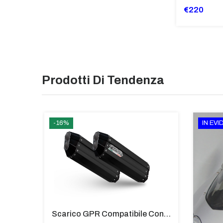
€220
Prodotti Di Tendenza
-16%
IN EV
Tubi Di Protezione Bauli Posteriori Per Bmw K 1600 Gt/Gtl (2010>2016) GIALLO - TB8025-K1600GT
Scarico GPR Compatibile Con Bmw K 1600 Gt 2017-2021 - Hyper Sonic Black Titanium