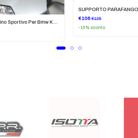
€106
€125
Cupolino Sportivo Per Bmw K 1200 R Sport 2005-07 TRASPARENTE - Sc967-T
-15%
sconto