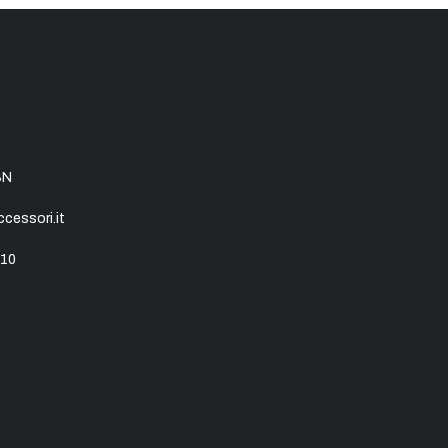
SN
essori.it
10